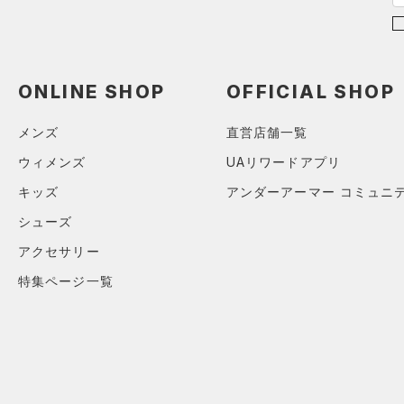
ブラック
ホワイト
ブラウン
グリーン
（0）
サンダル
ブルー
パープル
レッド
イエロー
ONLINE SHOP
OFFICIAL SHOP
オレンジ
その他
メンズ
直営店舗一覧
ウィメンズ
UAリワードアプリ
価格
キッズ
アンダーアーマー コミュニ
シューズ
テクノロジー
アクセサリー
～
円
円
FLOW(フロー)
（0）
特集ページ一覧
在庫
HOVR(ホバー)
（0）
在庫あり
CHARGED(チャージド)
（0）
限定
MICRO G(マイクロＧ)
（0）
直営限定
（0）
コレクション
TRIBASE(トライベース)