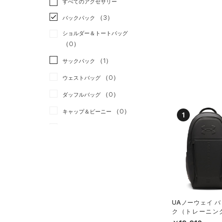
すべてのアクセサリー
（0）
スポーツスタイル
（2）
レギンス&タイツ
（12）
Tシャツ
（3）
アメリカンフットボール
バックパック
（5）
ショートパンツ
（2）
タンクトップ
（0）
ショルダー＆トートバッグ
（0）
パンツ(ロングパンツ)
（4）
ポロシャツ
（0）
サッカー
（0）
（0）
スウェット＆フリース
（1）
ロングTシャツ
リカバリー
（0）
（1）
サックパック
（1）
アンダーウェア
（0）
パーカー&トレーナー
その他
（0）
（0）
ウェストバッグ
（0）
スカート
（1）
ジャケット
（0）
ダッフルバッグ
（0）
スイムウェア
（1）
ジャージ
（0）
キャップ＆ビーニー
1
（0）
ベスト
（0）
ベルト
（0）
ダウン・コート
（0）
グローブ・手袋
（0）
スポーツブラ
（0）
アイウェア
（0）
セットアップ
リストバンド＆ヘッドバンド
（0）
（0）
スイムウェア
UAノーウェイ 
（0）
スポーツマスク
ク（トレーニング/
X）
（3）