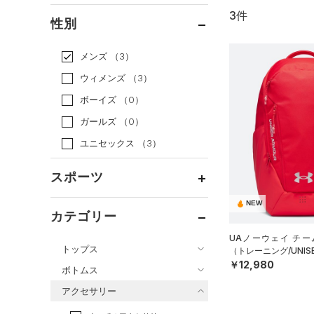
3件
通常価格
（3）
性別
セール
（0）
メンズ
（3）
ウィメンズ
（3）
ボーイズ
（0）
ガールズ
（0）
ユニセックス
（3）
スポーツ
NEW
ベースボール
（0）
カテゴリー
バスケットボール
（0）
UAノーウェイ チー
トップス
（トレーニング/UNIS
ゴルフ
（0）
￥12,980
ボトムス
トレーニング
すべてのトップス
（1）
アクセサリー
すべてのボトムス
ランニング
（0）
（10）
ベースレイヤー