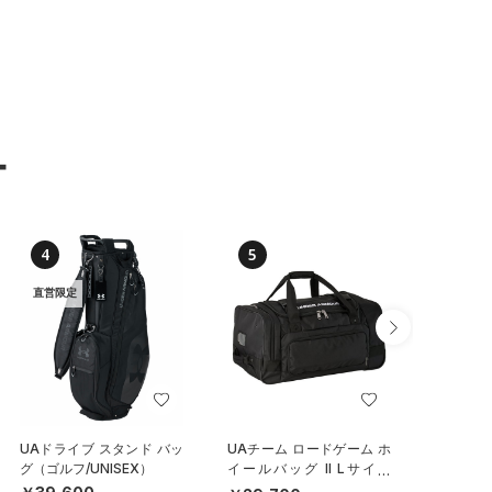
ー
4
5
6
直営限定
UAドライブ スタンド バッ
UAチーム ロードゲーム ホ
UAステ
グ（ゴルフ/UNISEX）
イールバッグ II Lサイズ
クラッシ
（トレーニング/MEN）
（ライフ