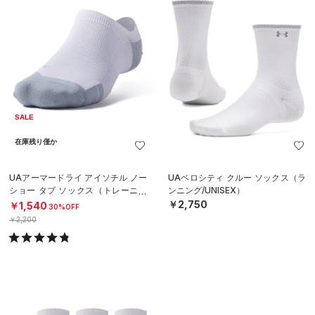
SALE
在庫残り僅か
UAアーマードライ アイソチル ノー
UAベロシティ クルー ソックス（ラ
ショー タブ ソックス（トレーニン
ンニング/UNISEX）
グ/UNISEX）
￥2,750
￥1,540
30%OFF
￥2,200