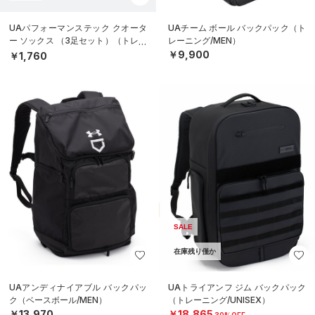
UAパフォーマンステック クオータ
UAチーム ボール バックパック（ト
ー ソックス （3足セット）（トレー
レーニング/MEN）
ニング/UNISEX）
￥9,900
￥1,760
SALE
在庫残り僅か
UAアンディナイアブル バックパッ
UAトライアンフ ジム バックパック
ク（ベースボール/MEN）
（トレーニング/UNISEX）
￥13,970
￥18,865