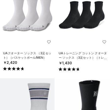
UAクオーター ソックス （3足セッ
UAトレーニング コットン クオータ
ト）（バスケットボール/MEN）
ー ソックス （3足セット）（トレー
ニング/UNISEX）
￥2,420
￥1,430