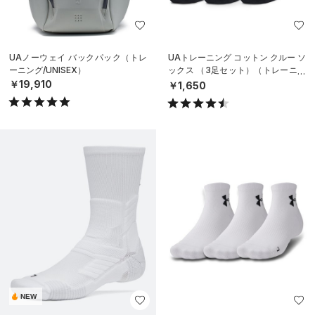
UAノーウェイ バックパック（トレ
UAトレーニング コットン クルー ソ
ーニング/UNISEX）
ックス （3足セット）（トレーニン
グ/UNISEX）
￥19,910
￥1,650
NEW