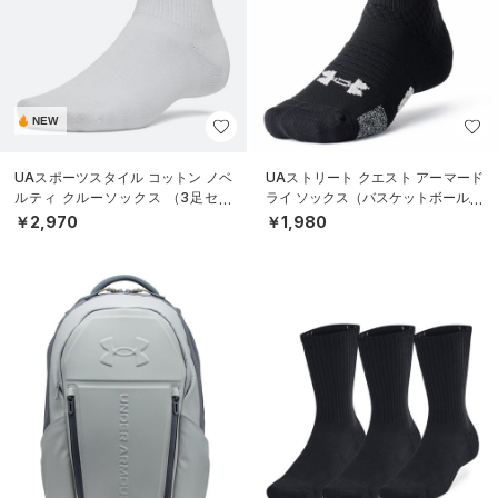
NEW
UAスポーツスタイル コットン ノベ
UAストリート クエスト アーマード
ルティ クルーソックス （3足セッ
ライ ソックス（バスケットボール/U
ト）（トレーニング/UNISEX）
NISEX）
￥2,970
￥1,980