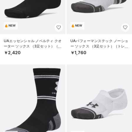
NEW
NEW
UAエッセンシャル ノベルティ クオ
UAパフォーマンステック ノーショ
ーター ソックス （3足セット）（ラ
ー ソックス （3足セット）（トレー
イフスタイル/UNISEX）
ニング/UNISEX）
￥2,420
￥1,760