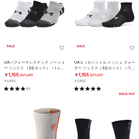
SALE
SALE
UAパフォーマンステック ノーショ
UAエッセンシャル メッシュ クォー
ー ソックス （3足セット）（トレー
ター ソックス（3足セット）（ライ
ニング/UNISEX）
フスタイル/UNISEX）
￥1,155
￥1,155
30%OFF
30%OFF
￥1,650
￥1,650
SOLD OUT