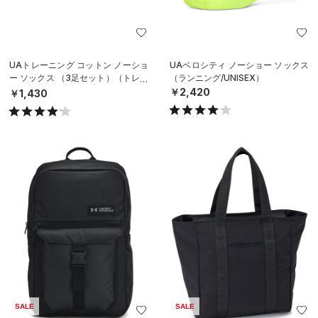
UAトレーニング コットン ノーショ
UAベロシティ ノーショー ソックス
ー ソックス （3足セット）（トレー
（ランニング/UNISEX）
ニング/UNISEX）
￥2,420
￥1,430
SALE
SALE