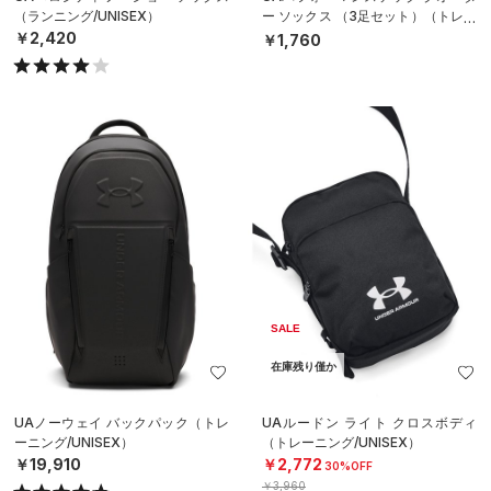
（ランニング/UNISEX）
ー ソックス （3足セット）（トレー
ニング/UNISEX）
￥2,420
￥1,760
SALE
在庫残り僅か
UAノーウェイ バックパック（トレ
UAルードン ライト クロスボディ
ーニング/UNISEX）
（トレーニング/UNISEX）
￥19,910
￥2,772
30%OFF
￥3,960