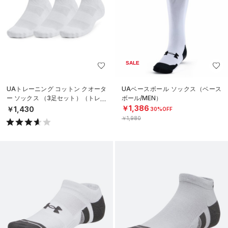
SALE
UAトレーニング コットン クオータ
UAベースボール ソックス（ベース
ー ソックス （3足セット）（トレー
ボール/MEN）
ニング/UNISEX）
￥1,386
￥1,430
30%OFF
￥1,980