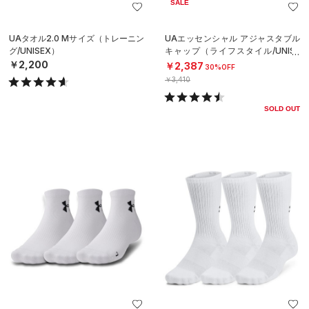
SALE
UAタオル2.0 Mサイズ（トレーニン
UAエッセンシャル アジャスタブル
グ/UNISEX）
キャップ（ライフスタイル/UNISE
X）
￥2,200
￥2,387
30%OFF
￥3,410
SOLD OUT