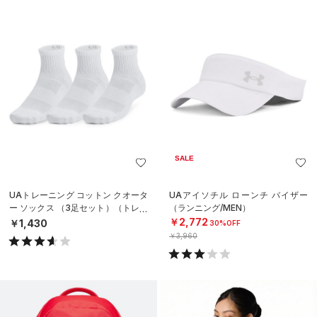
SALE
UAトレーニング コットン クオータ
UAアイソチル ローンチ バイザー
ー ソックス （3足セット）（トレー
（ランニング/MEN）
ニング/UNISEX）
￥2,772
￥1,430
30%OFF
￥3,960