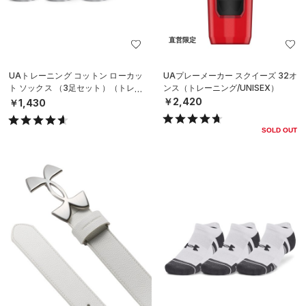
直営限定
UAトレーニング コットン ローカッ
UAプレーメーカー スクイーズ 32オ
ト ソックス （3足セット）（トレー
ンス（トレーニング/UNISEX）
ニング/UNISEX）
￥2,420
￥1,430
SOLD OUT