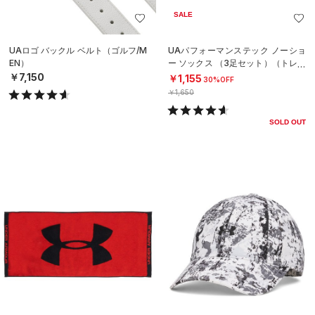
SALE
UAロゴ バックル ベルト（ゴルフ/M
UAパフォーマンステック ノーショ
EN）
ー ソックス （3足セット）（トレー
ニング/UNISEX）
￥7,150
￥1,155
30%OFF
￥1,650
SOLD OUT