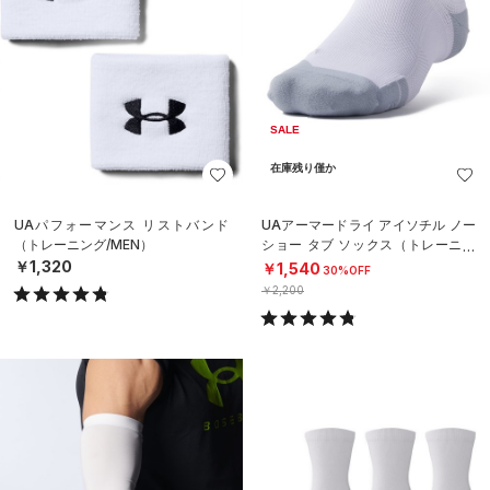
SALE
在庫残り僅か
UAパフォーマンス リストバンド
UAアーマードライ アイソチル ノー
（トレーニング/MEN）
ショー タブ ソックス（トレーニン
グ/UNISEX）
￥1,320
￥1,540
30%OFF
￥2,200