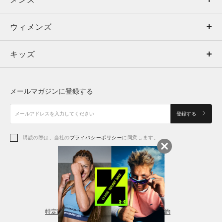
ウィメンズ
トップス
ウィメンズ
キッズ
トップス
ボトムス
キッズ
トップス
ボトムス
シューズ
シューズ
メールマガジンに登録する
ボトムス
シューズ
アクセサリー
アクセサリー
登録する
シューズ
アクセサリー
購読の際は、当社の
プライバシーポリシー
に同意します。
アクセサリー
スポーツブラ
レギンス＆タイツ
特定商取引法に基づく通販の表記
会員規約