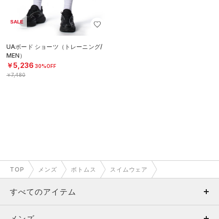
SALE
UAボード ショーツ（トレーニング/
MEN）
￥5,236
30%OFF
￥7,480
TOP
メンズ
ボトムス
スイムウェア
すべてのアイテム
メンズ
メンズ