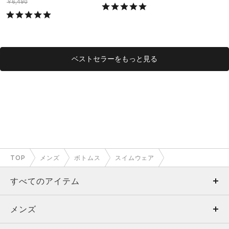
ング/MEN）
グ/MEN）
￥6,490
ベストセラーをもっと見る
TOP
メンズ
ボトムス
スイムウェア
すべてのアイテム
メンズ
メンズ