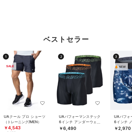
ベストセラー
1
2
3
SALE
NEW
UAクール プロ ショーツ
UAパフォーマンステック
UAパフォ
（トレーニング/MEN）
6インチ アンダーウェア
6インチ 
（3枚セット）（トレーニ
ダーウェ
￥4,543
￥6,490
￥2,970