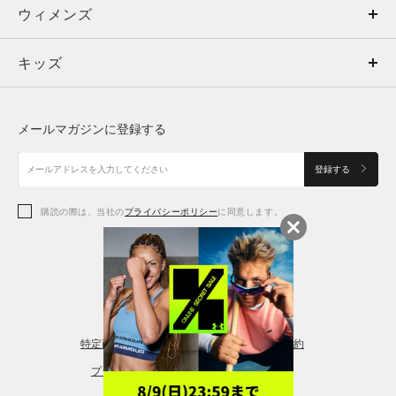
ウィメンズ
トップス
ウィメンズ
キッズ
トップス
ボトムス
キッズ
トップス
ボトムス
シューズ
シューズ
メールマガジンに登録する
ボトムス
シューズ
アクセサリー
アクセサリー
登録する
シューズ
アクセサリー
購読の際は、当社の
プライバシーポリシー
に同意します。
アクセサリー
スポーツブラ
レギンス＆タイツ
特定商取引法に基づく通販の表記
会員規約
プライバシーポリシー