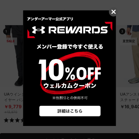
ベストセラー
1
2
3
SALE
直営限定
直営限定
UAウインターニット 3レ
UAアンストッパブル テク
UAアンス
イヤー パンツ（トレーニ
スチャードウーブン カー
スチャード
ング/MEN）
ゴパンツ（ライフスタイ
ゴパンツ
￥9,779
￥16,940
￥16,94
ル/MEN）
ル/MEN）
￥13,970