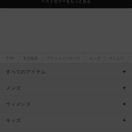
ベストセラーをもっと見る
TOP
直営限定
プロジェクトロック
メンズ
ボトムス
すべてのアイテム
メンズ
メンズ
ウィメンズ
トップス
ウィメンズ
キッズ
トップス
ボトムス
キッズ