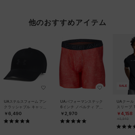
他のおすすめアイテム
SALE
UAステルスフォーム アン
UAパフォーマンステック
UAクール
クラッシャブル キャップ
6インチ ノベルティ アン
スリーブ 
（ライフスタイル/UNISE
ダーウェア（トレーニン
ーニング/
￥6,490
￥2,970
￥4,158
X）
グ/MEN）
￥5,940