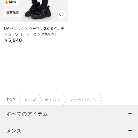
NEW
直営限定
UAバニッシュウーブン2.0 8インチ
ショーツ（トレーニング/MEN）
￥5,940
TOP
メンズ
ボトムス
ショートパンツ
すべてのアイテム
メンズ
メンズ