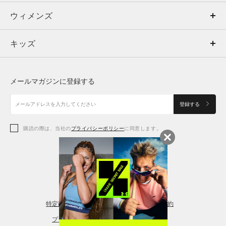
ウィメンズ
トップス
ウィメンズ
キッズ
トップス
ボトムス
キッズ
トップス
ボトムス
シューズ
シューズ
メールマガジンに登録する
ボトムス
シューズ
アクセサリー
アクセサリー
登録する
シューズ
アクセサリー
購読の際は、当社の
プライバシーポリシー
に同意します。
アクセサリー
スポーツブラ
レギンス＆タイツ
特定商取引法に基づく通販の表記
会員規約
プライバシーポリシー