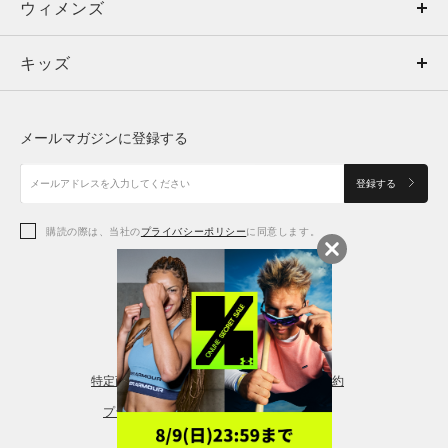
ウィメンズ
トップス
ウィメンズ
キッズ
トップス
ボトムス
キッズ
トップス
ボトムス
シューズ
シューズ
メールマガジンに登録する
ボトムス
シューズ
アクセサリー
アクセサリー
登録する
シューズ
アクセサリー
購読の際は、当社の
プライバシーポリシー
に同意します。
アクセサリー
スポーツブラ
レギンス＆タイツ
特定商取引法に基づく通販の表記
会員規約
プライバシーポリシー