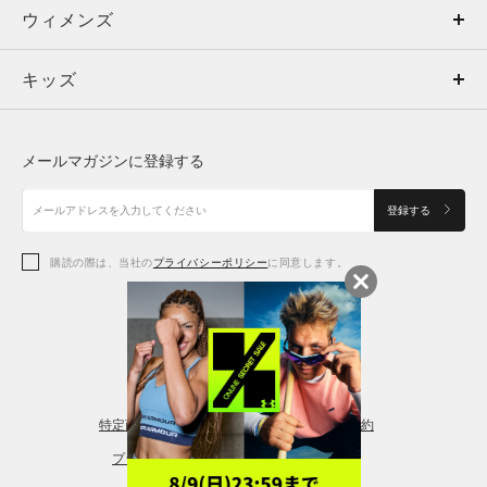
ウィメンズ
トップス
ウィメンズ
キッズ
トップス
ボトムス
キッズ
トップス
ボトムス
シューズ
シューズ
メールマガジンに登録する
ボトムス
シューズ
アクセサリー
アクセサリー
登録する
シューズ
アクセサリー
購読の際は、当社の
プライバシーポリシー
に同意します。
アクセサリー
スポーツブラ
レギンス＆タイツ
特定商取引法に基づく通販の表記
会員規約
プライバシーポリシー