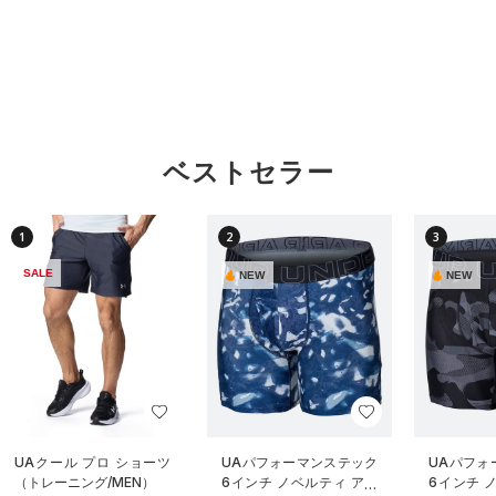
ベストセラー
1
2
3
SALE
NEW
NEW
UAクール プロ ショーツ
UAパフォーマンステック
UAパフォ
（トレーニング/MEN）
6インチ ノベルティ アン
6インチ 