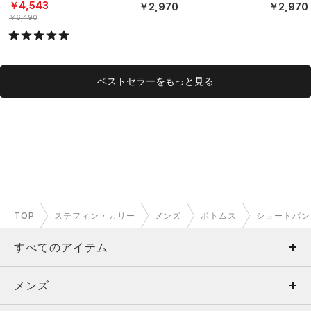
ダーウェア（トレーニン
ダーウェ
￥4,543
￥2,970
￥2,970
グ/MEN）
グ/MEN）
￥6,490
ベストセラーをもっと見る
TOP
ステフィン・カリー
メンズ
ボトムス
ショートパン
すべてのアイテム
メンズ
メンズ