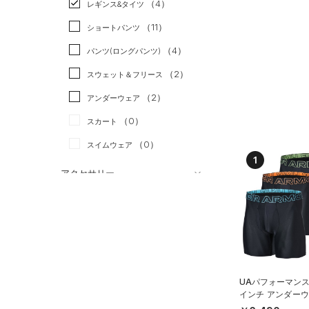
（4）
スポーツスタイル
（0）
レギンス&タイツ
（10）
Tシャツ
アメリカンフットボール
（11）
ショートパンツ
（0）
タンクトップ
（0）
（4）
パンツ(ロングパンツ)
（0）
ポロシャツ
サッカー
（0）
（2）
スウェット＆フリース
（3）
ロングTシャツ
リカバリー
（0）
（2）
アンダーウェア
（1）
パーカー&トレーナー
その他
（0）
（0）
スカート
（1）
ジャケット
（0）
スイムウェア
（1）
ジャージ
1
（0）
ベスト
アクセサリー
シューズ
（1）
ダウン・コート
すべてのアクセサリー
（0）
スポーツブラ
すべてのシューズ
（0）
バックパック
サイズ
（0）
（10）
セットアップ
スポーツシューズ
ショルダー＆トートバッグ
（0）
YXS(120cm)
カラー
（0）
（0）
スイムウェア
スパイク
YS(130cm)
（0）
サックパック
UAパフォーマンス
スポーツスタイルシューズ
インチ アンダーウ
YM(140cm)
（9）
（0）
ウェストバッグ
枚セット）（トレ