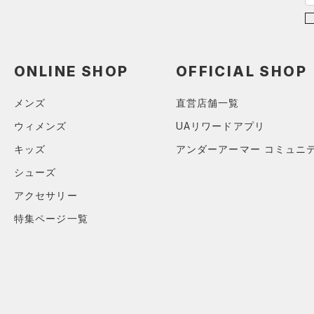
公式サイト限定
（2）
（0）
（0）
イヤホン＆ヘッドホン
在庫残りわずか
（0）
RUSH(ラッシュ)
（0）
（0）
ウォーターボトル
ISO-CHILL(アイソチル)
（0）
（6）
その他
コレクション
ONLINE SHOP
OFFICIAL SHOP
Tech(テック)
（0）
プロジェクトロック
（0）
COLDGEAR ARMOUR(コール
メンズ
直営店舗一覧
ドギアアーマー)
（0）
ステフィン・カリー
（0）
ウィメンズ
UAリワードアプリ
HEATGEAR ARMOUR(ヒート
アジア限定
（0）
ギアアーマー)
（0）
キッズ
アンダーアーマー コミュニ
STORM(ストーム)
（0）
シューズ
COLDGEAR INFRARED(コー
アクセサリー
ルドギアインフラレッド)
特集ページ一覧
（0）
AUXETIC(オーゼティック)
（0）
Charged Cotton(チャージド
コットン)
（0）