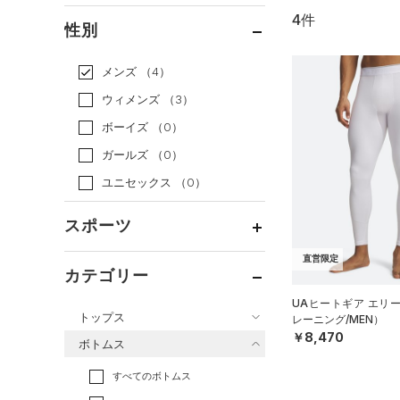
4件
通常価格
（4）
性別
セール
（0）
メンズ
（4）
ウィメンズ
（3）
ボーイズ
（0）
ガールズ
（0）
ユニセックス
（0）
スポーツ
直営限定
ベースボール
（0）
カテゴリー
バスケットボール
（0）
UAヒートギア エリ
トップス
レーニング/MEN）
ゴルフ
（0）
￥8,470
ボトムス
トレーニング
すべてのトップス
（4）
すべてのボトムス
ランニング
（0）
（11）
ベースレイヤー