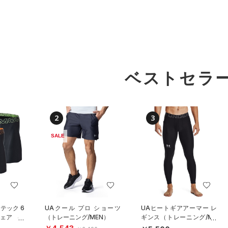
ベストセラ
2
3
SALE
テック 6
UAクール プロ ショーツ
UAヒートギアアーマー レ
ェア （3
（トレーニング/MEN）
ギンス（トレーニング/ME
ーニング/
N）