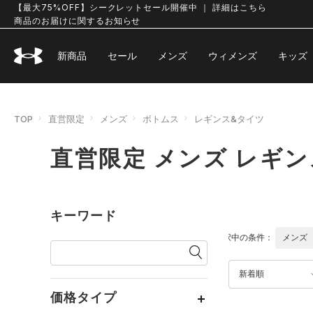
【最大75%OFF】シークレットセール開催中 ｜ 詳細はこちら
商品のお届けに関するお知らせ
新商品
セール
メンズ
ウィメンズ
キッズ
TOP
直営限定
メンズ
ボトムス
レギンス&タイツ
直営限定 メンズ レギ
キーワード
選択中の条件：
メンズ
新着順
価格タイプ