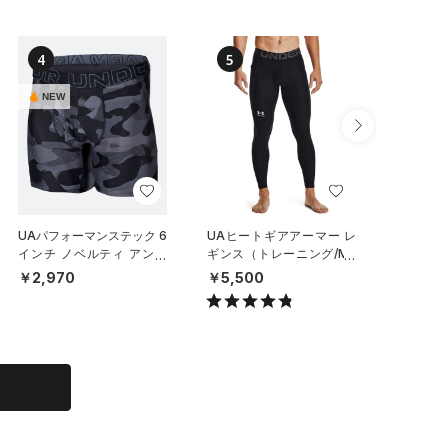
4
5
6
NEW
NEW
UAパフォーマンステック 6
UAヒートギアアーマー レ
UAパフ
インチ ノベルティ アンダ
ギンス（トレーニング/ME
メッシュ
ーウェア（トレーニング/M
N）
チ アン
￥2,970
￥5,500
￥6,93
EN）
ット）（
N）