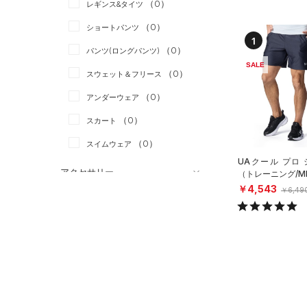
（0）
スポーツスタイル
（0）
レギンス&タイツ
（5）
Tシャツ
アメリカンフットボール
（0）
ショートパンツ
（2）
タンクトップ
1
（0）
（0）
パンツ(ロングパンツ)
（0）
ポロシャツ
サッカー
（0）
SALE
（0）
スウェット＆フリース
（0）
ロングTシャツ
リカバリー
（0）
（0）
アンダーウェア
（0）
パーカー&トレーナー
その他
（0）
（0）
スカート
（0）
ジャケット
（0）
スイムウェア
（0）
ジャージ
UAクール プロ
（0）
ベスト
アクセサリー
（トレーニング/M
￥4,543
￥6,49
シューズ
（0）
ダウン・コート
すべてのアクセサリー
（0）
スポーツブラ
すべてのシューズ
（0）
バックパック
サイズ
（0）
（3）
セットアップ
スポーツシューズ
ショルダー＆トートバッグ
（0）
カテゴリーを選択してください。
カラー
（0）
（0）
スイムウェア
スパイク
（0）
サックパック
スポーツスタイルシューズ
（0）
価格
（0）
ウェストバッグ