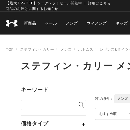
【最大75%OFF】シークレットセール開催中 ｜ 詳細はこちら
商品のお届けに関するお知らせ
新商品
セール
メンズ
ウィメンズ
キッズ
TOP
ステフィン・カリー
メンズ
ボトムス
レギンス&タイツ
ステフィン・カリー メ
キーワード
選択中の条件：
メンズ
おすすめ順
価格タイプ