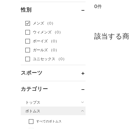
0件
通常価格
（0）
性別
セール
（0）
メンズ
（0）
ウィメンズ
（0）
該当する
ボーイズ
（0）
ガールズ
（0）
ユニセックス
（0）
スポーツ
ベースボール
（0）
カテゴリー
バスケットボール
（0）
トップス
ゴルフ
（0）
ボトムス
トレーニング
すべてのトップス
（0）
すべてのボトムス
ランニング
（0）
（0）
ベースレイヤー