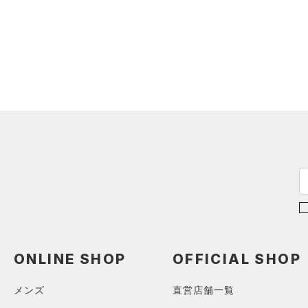
ブラック
ホワイト
ブラウン
グリーン
（0）
サンダル
（0）
ダッフルバッグ
テクノロジー
（0）
キャップ＆ビーニー
～
円
円
ブルー
パープル
レッド
イエロー
（0）
FLOW(フロー)
（0）
ベルト
在庫
HOVR(ホバー)
（0）
（0）
グローブ・手袋
オレンジ
その他
在庫あり
CHARGED(チャージド)
（0）
限定
（0）
アイウェア
MICRO G(マイクロＧ)
（0）
リストバンド＆ヘッドバンド
直営限定
（0）
コレクション
（0）
TRIBASE(トライベース)
公式サイト限定
（0）
（0）
（0）
スポーツマスク
プロジェクトロック
（1）
在庫残りわずか
（0）
RUSH(ラッシュ)
（0）
（0）
ソックス
ステフィン・カリー
（0）
ISO-CHILL(アイソチル)
（0）
（0）
ネックウォーマー
アジア限定
（0）
Tech(テック)
（0）
（0）
スリーブ
COLDGEAR ARMOUR(コール
ONLINE SHOP
OFFICIAL SHOP
（0）
ドギアアーマー)
タオル
（0）
HEATGEAR ARMOUR(ヒート
（0）
ボール
メンズ
直営店舗一覧
ギアアーマー)
（0）