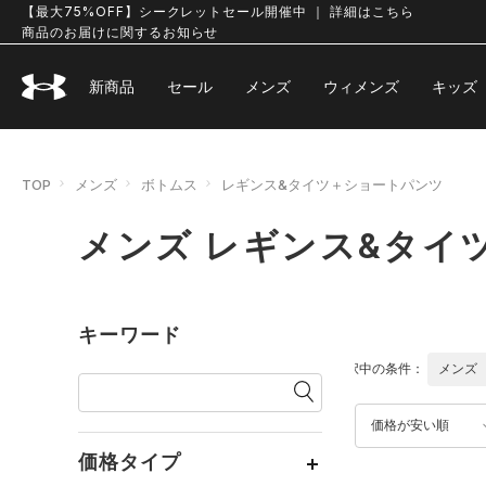
【最大75%OFF】シークレットセール開催中 ｜ 詳細はこちら
商品のお届けに関するお知らせ
新商品
セール
メンズ
ウィメンズ
キッズ
TOP
メンズ
ボトムス
レギンス&タイツ＋ショートパンツ
メンズ レギンス&タイ
キーワード
選択中の条件：
メンズ
価格が安い順
価格タイプ