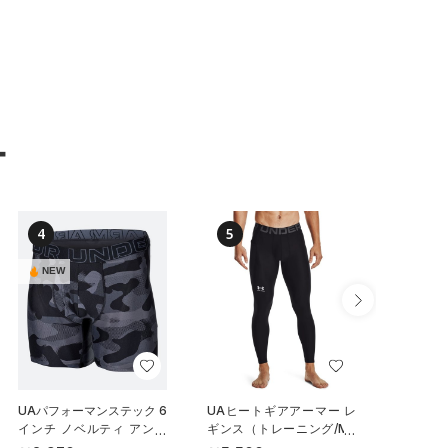
ー
4
5
6
NEW
NEW
UAパフォーマンステック 6
UAヒートギアアーマー レ
UAパフ
インチ ノベルティ アンダ
ギンス（トレーニング/ME
メッシュ
ーウェア（トレーニング/M
N）
チ アン