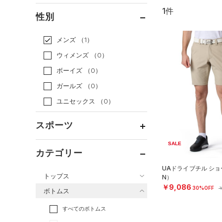
1件
通常価格
（0）
性別
セール
（1）
メンズ
（1）
ウィメンズ
（0）
ボーイズ
（0）
ガールズ
（0）
ユニセックス
（0）
スポーツ
SALE
ベースボール
（0）
カテゴリー
バスケットボール
（0）
UAドライブチル ショ
トップス
N）
ゴルフ
（1）
￥9,086
30%OFF
￥
ボトムス
トレーニング
すべてのトップス
（0）
すべてのボトムス
ランニング
（0）
（0）
ベースレイヤー