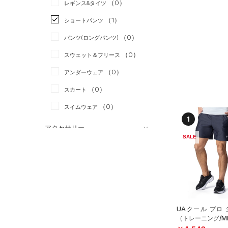
（0）
スポーツスタイル
（0）
レギンス&タイツ
（0）
Tシャツ
アメリカンフットボール
（1）
ショートパンツ
（0）
タンクトップ
（0）
（0）
パンツ(ロングパンツ)
（0）
ポロシャツ
サッカー
（0）
（0）
スウェット＆フリース
（0）
ロングTシャツ
リカバリー
（0）
（0）
アンダーウェア
（0）
パーカー&トレーナー
その他
（0）
（0）
スカート
（0）
ジャケット
（0）
スイムウェア
（0）
ジャージ
1
（0）
ベスト
アクセサリー
SALE
シューズ
（0）
ダウン・コート
すべてのアクセサリー
（0）
スポーツブラ
すべてのシューズ
（0）
バックパック
サイズ
（0）
（0）
セットアップ
スポーツシューズ
ショルダー＆トートバッグ
（0）
YXS(120cm)
カラー
（0）
（0）
スイムウェア
スパイク
YS(130cm)
（0）
サックパック
UAクール プロ
スポーツスタイルシューズ
（トレーニング/M
YM(140cm)
（0）
（0）
ウェストバッグ