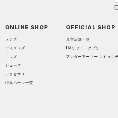
（0）
（0）
イヤホン＆ヘッドホン
6
RUSH(ラッシュ)
（0）
（0）
ウォーターボトル
8
ISO-CHILL(アイソチル)
（1）
（0）
その他
30
ONLINE SHOP
OFFICIAL SHOP
Tech(テック)
（0）
32
COLDGEAR ARMOUR(コール
34
メンズ
直営店舗一覧
ドギアアーマー)
（0）
36
ウィメンズ
UAリワードアプリ
HEATGEAR ARMOUR(ヒート
38
ギアアーマー)
（0）
キッズ
アンダーアーマー コミュニ
40
STORM(ストーム)
（0）
シューズ
30X30
COLDGEAR INFRARED(コー
アクセサリー
30X32
ルドギアインフラレッド)
（0）
特集ページ一覧
30X34
AUXETIC(オーゼティック)
30X36
（0）
32X30
Charged Cotton(チャージド
32X32
コットン)
（0）
32X34