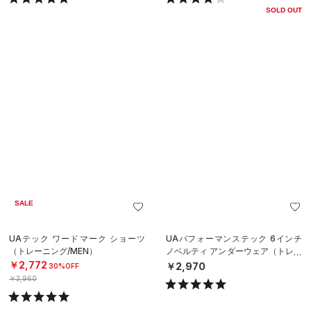
SOLD OUT
SALE
UAテック ワードマーク ショーツ
UAパフォーマンステック 6インチ
（トレーニング/MEN）
ノベルティ アンダーウェア（トレー
ニング/MEN）
￥2,772
￥2,970
30%OFF
￥3,960