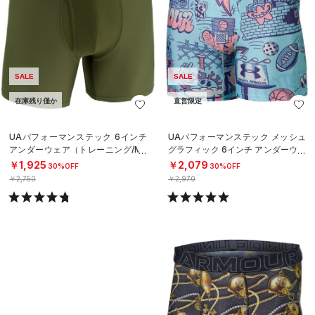
SALE
SALE
在庫残り僅か
直営限定
UAパフォーマンステック 6インチ
UAパフォーマンステック メッシュ
アンダーウェア（トレーニング/ME
グラフィック 6インチ アンダーウェ
N）
ア（トレーニング/MEN）
￥1,925
￥2,079
30%OFF
30%OFF
￥2,750
￥2,970