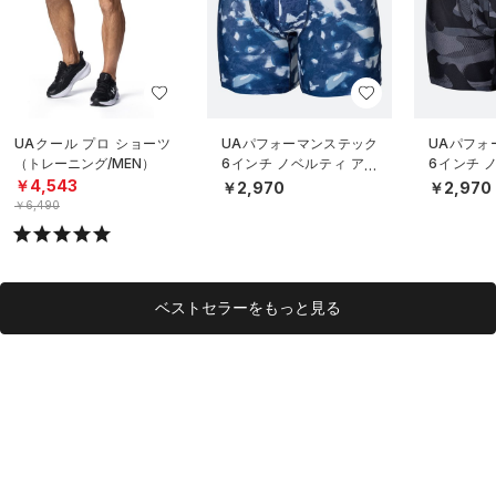
UAクール プロ ショーツ
UAパフォーマンステック
UAパフォ
（トレーニング/MEN）
6インチ ノベルティ アン
6インチ 
ダーウェア（トレーニン
ダーウェ
￥4,543
￥2,970
￥2,970
グ/MEN）
グ/MEN）
￥6,490
ベストセラーをもっと見る