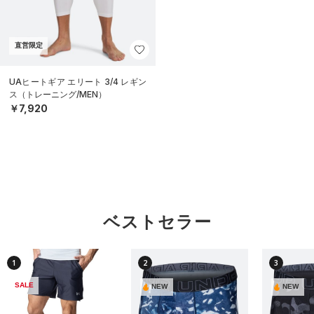
直営限定
UAヒートギア エリート 3/4 レギン
ス（トレーニング/MEN）
￥7,920
ベストセラー
1
2
3
SALE
NEW
NEW