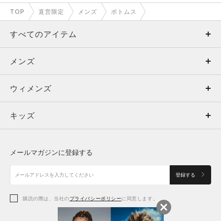
TOP
直営限定
メンズ
ボトムス
すべてのアイテム
メンズ
メンズ
ウィメンズ
トップス
ウィメンズ
キッズ
トップス
ボトムス
キッズ
トップス
ボトムス
シューズ
シューズ
メールマガジンに登録する
ボトムス
シューズ
アクセサリー
アクセサリー
登録する
シューズ
アクセサリー
購読の際は、当社の
プライバシーポリシー
に同意します。