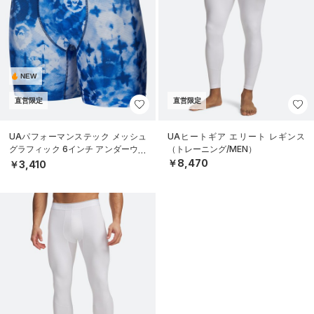
NEW
直営限定
直営限定
UAパフォーマンステック メッシュ
UAヒートギア エリート レギンス
グラフィック 6インチ アンダーウェ
（トレーニング/MEN）
ア（トレーニング/MEN）
￥8,470
￥3,410