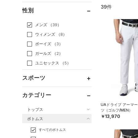
39件
通常価格
（31）
性別
セール
（8）
メンズ
（39）
ウィメンズ
（8）
ボーイズ
（3）
ガールズ
（2）
ユニセックス
（5）
スポーツ
ベースボール
（0）
カテゴリー
バスケットボール
（3）
UAドライブ アーマー
トップス
ツ（ゴルフ/MEN）
ゴルフ
（6）
￥13,970
ボトムス
トレーニング
すべてのトップス
（17）
すべてのボトムス
ランニング
（0）
（41）
ベースレイヤー