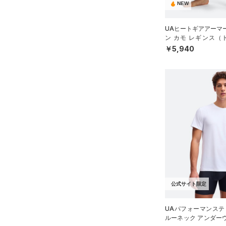
Rival Fleece(ライバルフリー
NEW
32X36
ス)
（0）
34X30
Armour Fleece(アーマーフリ
UAヒートギアアーマ
ン カモ レギンス（
ース)
（0）
34X32
N）
￥5,940
34X34
34X36
36X32
36X34
36X36
38X32
38X34
38X36
40X32
公式サイト限定
40X34
40X36
UAパフォーマンステ
ルーネック アンダーウ
FREE