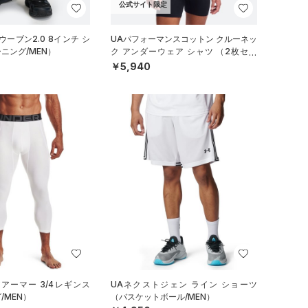
公式サイト限定
ーブン2.0 8インチ シ
UAパフォーマンスコットン クルーネッ
ニング/MEN）
ク アンダーウェア シャツ （2枚セッ
ト）（ライフスタイル/MEN）
￥5,940
アーマー 3/4レギンス
UAネクストジェン ライン ショーツ
/MEN）
（バスケットボール/MEN）