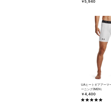
枚セット）（ライフスタ
￥5,940
ONESIZE
UAヒートギアアーマ
ーニング/MEN）
￥4,400