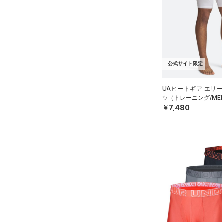
ブラック
ホワイト
ブラウン
グリーン
YL(150cm)
（2）
サンダル
（0）
ダッフルバッグ
YXL(160cm)
（9）
キャップ＆ビーニー
XS
ブルー
パープル
レッド
イエロー
（3）
ベルト
S
（17）
グローブ・手袋
公式サイト限定
M
オレンジ
その他
（3）
アイウェア
L
UAヒートギア エリ
リストバンド＆ヘッドバンド
ツ（トレーニング/ME
XL
価格
（2）
￥7,480
2XL
（0）
スポーツマスク
3XL
テクノロジー
～
（25）
円
円
ソックス
4XL
FLOW(フロー)
（0）
在庫
5XL
（0）
ネックウォーマー
HOVR(ホバー)
（0）
6XL
（1）
スリーブ
在庫あり
CHARGED(チャージド)
（0）
限定
0
（6）
タオル
MICRO G(マイクロＧ)
（0）
2
（0）
直営限定
ボール
（5）
コレクション
TRIBASE(トライベース)
4