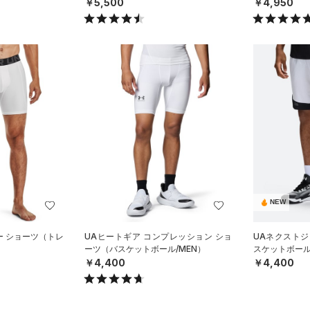
イル/MEN
￥5,500
￥4,950
NEW
ー ショーツ（トレ
UAヒートギア コンプレッション ショ
UAネクストジ
ーツ（バスケットボール/MEN）
スケットボール/
￥4,400
￥4,400