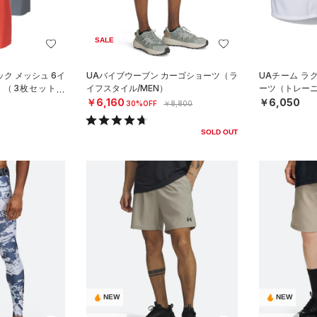
SALE
ク メッシュ 6イ
UAバイブウーブン カーゴショーツ（ラ
UAチーム ラ
 （3枚セット）
イフスタイル/MEN）
ーツ（トレーニ
）
￥6,160
￥6,050
30%OFF
￥8,800
SOLD OUT
NEW
NEW