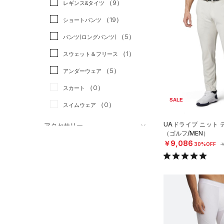
（9）
スポーツスタイル
（6）
レギンス&タイツ
（54）
Tシャツ
アメリカンフットボール
（19）
ショートパンツ
（16）
タンクトップ
（0）
（5）
パンツ(ロングパンツ)
（18）
ポロシャツ
サッカー
（7）
（1）
スウェット＆フリース
（5）
ロングTシャツ
リカバリー
（0）
（5）
アンダーウェア
（0）
パーカー&トレーナー
その他
（0）
（0）
スカート
（3）
ジャケット
SALE
（0）
スイムウェア
（2）
ジャージ
（1）
ベスト
UAドライブ ニット
アクセサリー
（ゴルフ/MEN）
シューズ
（0）
ダウン・コート
￥9,086
すべてのアクセサリー
30%OFF
￥
（0）
スポーツブラ
すべてのシューズ
（5）
バックパック
サイズ
（0）
（25）
セットアップ
スポーツシューズ
ショルダー＆トートバッグ
（2）
YXS(120cm)
カラー
（8）
（0）
スイムウェア
スパイク
YS(130cm)
（1）
サックパック
スポーツスタイルシューズ
YM(140cm)
（13）
（1）
ウェストバッグ