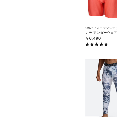
公式サイト限定
（3）
（0）
（0）
イヤホン＆ヘッドホン
6
プロジェクトロック
（0）
在庫残りわずか
（0）
RUSH(ラッシュ)
（0）
（3）
ウォーターボトル
8
ステフィン・カリー
（0）
ISO-CHILL(アイソチル)
（1）
（4）
その他
30
アジア限定
（0）
Tech(テック)
（1）
UAパフォーマンステッ
32
ンチ アンダーウェア
COLDGEAR ARMOUR(コール
34
（トレーニング/MEN
￥6,490
ドギアアーマー)
（0）
36
HEATGEAR ARMOUR(ヒート
38
ギアアーマー)
（2）
40
STORM(ストーム)
（3）
30X30
COLDGEAR INFRARED(コー
30X32
ルドギアインフラレッド)
（0）
30X34
AUXETIC(オーゼティック)
30X36
（0）
32X30
Charged Cotton(チャージド
32X32
コットン)
（0）
32X34