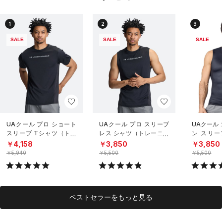
1
2
3
SALE
SALE
SALE
UAクール プロ ショート
UAクール プロ スリーブ
UAクール
スリーブ Tシャツ（トレ
レス シャツ（トレーニン
ン スリー
ーニング/MEN）
グ/MEN）
（トレーニ
￥4,158
￥3,850
￥3,850
￥5,940
￥5,500
￥5,500
ベストセラーをもっと見る