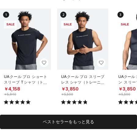
1
2
3
SALE
SALE
SALE
UAクール プロ ショート
UAクール プロ スリーブ
UAクール
スリーブ Tシャツ（トレ
レス シャツ（トレーニン
ン スリー
ーニング/MEN）
グ/MEN）
（トレーニ
￥4,158
￥3,850
￥3,850
￥5,940
￥5,500
￥5,500
ベストセラーをもっと見る