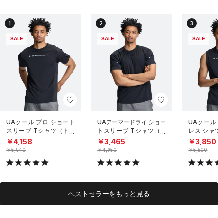
1
2
3
SALE
SALE
SALE
UAクール プロ ショート
UAアーマードライ ショー
UAクール
スリーブ Tシャツ（トレ
トスリーブ Tシャツ（ト
レス シャ
ーニング/MEN）
レーニング/MEN）
グ/MEN）
￥4,158
￥3,465
￥3,850
￥5,940
￥4,950
￥5,500
ベストセラーをもっと見る