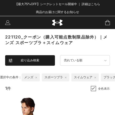
【最大75%OFF】シークレットセール開催中 ｜ 詳細はこちら
商品のお届けに関するお知らせ
221120_クーポン（購入可能点数制限品除外）｜メ
ンズ スポーツブラ＋スイムウェア
絞り込み検索
売れている順
選択中の条件：
メンズ
スポーツブラ
スイムウェア
ブラッ
1件
全色表示