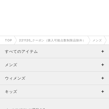
TOP
221120_クーポン（購入可能点数制限品除外）
メンズ
すべてのアイテム
メンズ
メンズ
ウィメンズ
トップス
ウィメンズ
キッズ
トップス
ボトムス
キッズ
トップス
ボトムス
シューズ
シューズ