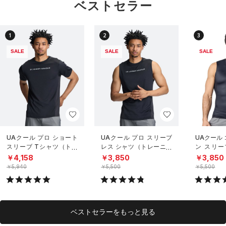
ベストセラー
1
2
3
SALE
SALE
SALE
UAクール プロ ショート
UAクール プロ スリーブ
UAクール
スリーブ Tシャツ（トレ
レス シャツ（トレーニン
ン スリー
ーニング/MEN）
グ/MEN）
（トレーニ
￥4,158
￥3,850
￥3,850
￥5,940
￥5,500
￥5,500
ベストセラーをもっと見る