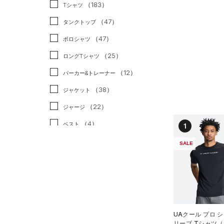
スポーツスタイル
（1）
（183）
Tシャツ
アメリカンフットボール
（47）
タンクトップ
（0）
（47）
ポロシャツ
サッカー
（0）
（25）
ロングTシャツ
リカバリー
（0）
（12）
パーカー&トレーナー
その他
（0）
（38）
ジャケット
（22）
ジャージ
（4）
ベスト
1
（2）
ダウン・コート
SALE
（0）
スポーツブラ
（0）
セットアップ
（1）
スイムウェア
ボトムス
UAクール プロ 
リーブ Tシャツ