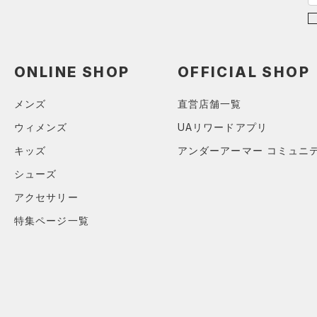
直営限定
（1）
（0）
スポーツマスク
コレクション
RUSH(ラッシュ)
（0）
公式サイト限定
（0）
（54）
ソックス
プロジェクトロック
（0）
ISO-CHILL(アイソチル)
（0）
在庫残りわずか
（0）
（1）
ネックウォーマー
ステフィン・カリー
（0）
Tech(テック)
（0）
ONLINE SHOP
OFFICIAL SHOP
（8）
スリーブ
アジア限定
（0）
COLDGEAR ARMOUR(コール
（12）
ドギアアーマー)
タオル
（0）
メンズ
直営店舗一覧
HEATGEAR ARMOUR(ヒート
（0）
ボール
ウィメンズ
UAリワードアプリ
ギアアーマー)
（0）
（0）
イヤホン＆ヘッドホン
キッズ
アンダーアーマー コミュニ
STORM(ストーム)
（0）
（3）
シューズ
ウォーターボトル
COLDGEAR INFRARED(コー
（9）
アクセサリー
その他
ルドギアインフラレッド)
（1）
特集ページ一覧
AUXETIC(オーゼティック)
（0）
Charged Cotton(チャージド
コットン)
（0）
Rival Fleece(ライバルフリー