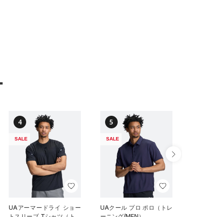
ー
4
5
6
SALE
SALE
SALE
UAアーマードライ ショー
UAクール プロ ポロ（トレ
UAクー
トスリーブ Tシャツ（トレ
ーニング/MEN）
ーニング/