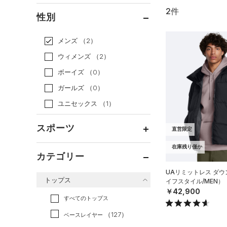
2件
通常価格
（2）
性別
セール
（0）
メンズ
（2）
ウィメンズ
（2）
ボーイズ
（0）
ガールズ
（0）
ユニセックス
（1）
スポーツ
直営限定
在庫残り僅か
ベースボール
（0）
カテゴリー
バスケットボール
（0）
UAリミットレス ダ
トップス
イフスタイル/MEN）
ゴルフ
（0）
￥42,900
トレーニング
すべてのトップス
（1）
ランニング
（0）
（127）
ベースレイヤー