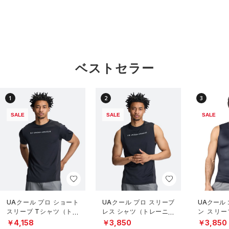
ベストセラー
1
2
3
SALE
SALE
SALE
UAクール プロ ショート
UAクール プロ スリーブ
UAクール
スリーブ Tシャツ（トレ
レス シャツ（トレーニン
ン スリー
ーニング/MEN）
グ/MEN）
（トレーニ
￥4,158
￥3,850
￥3,850