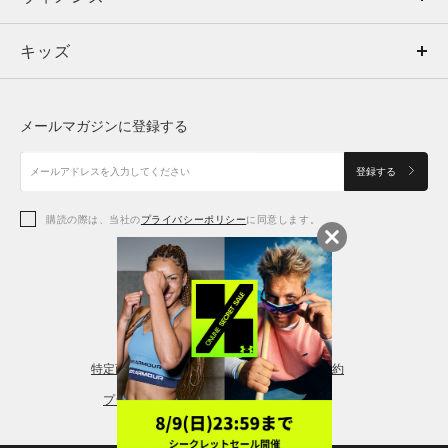
キッズ
トップス
ボトムス
キッズ
トップス
ボトムス
シューズ
シューズ
メールマガジンに登録する
ボトムス
シューズ
アクセサリー
アクセサリー
登録する
シューズ
アクセサリー
購読の際は、当社の
プライバシーポリシー
に同意します。
アクセサリー
スポーツブラ
レギンス＆タイツ
特定商取引法に基づく通販の表記
会員規約
プライバシーポリシー