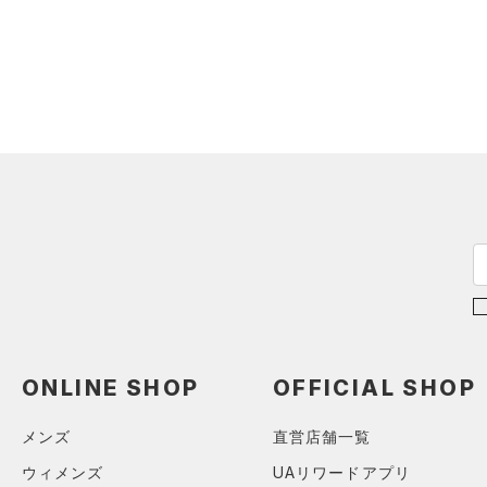
アクセサリー
すべてのボトムス
シューズ
すべてのアクセサリー
（4）
レギンス&タイツ
すべてのシューズ
（0）
バックパック
（18）
ショートパンツ
サイズ
（12）
スポーツシューズ
ショルダー＆トートバッグ
（5）
パンツ(ロングパンツ)
（0）
カテゴリーを選択してください。
カラー
（0）
スパイク
（2）
スウェット＆フリース
（0）
サックパック
スポーツスタイルシューズ
（3）
アンダーウェア
（15）
価格
（0）
ウェストバッグ
（0）
ブラック
スカート
ホワイト
ブラウン
グリーン
（0）
サンダル
（1）
ダッフルバッグ
（0）
テクノロジー
スイムウェア
（0）
キャップ＆ビーニー
～
円
円
ブルー
パープル
レッド
イエロー
（0）
FLOW(フロー)
（0）
ベルト
在庫
HOVR(ホバー)
（0）
（1）
グローブ・手袋
オレンジ
その他
ONLINE SHOP
OFFICIAL SHOP
在庫あり
CHARGED(チャージド)
（0）
（4）
アイウェア
MICRO G(マイクロＧ)
（0）
リストバンド＆ヘッドバンド
限定
メンズ
直営店舗一覧
（0）
TRIBASE(トライベース)
ウィメンズ
UAリワードアプリ
（0）