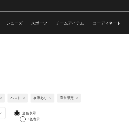
シューズ
スポーツ
チームアイテム
コーディネート
ベスト
在庫あり
直営限定
全色表示
1色表示