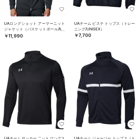
UAロングショット アーマーニット
UAチーム ピステ トップス（トレー
ジャケット（バスケットボール/ME
ニング/UNISEX）
N）
￥7,700
￥11,990
UAチーム サッカー 二ット ロングス
UAチーム ジャージー トップス（ト