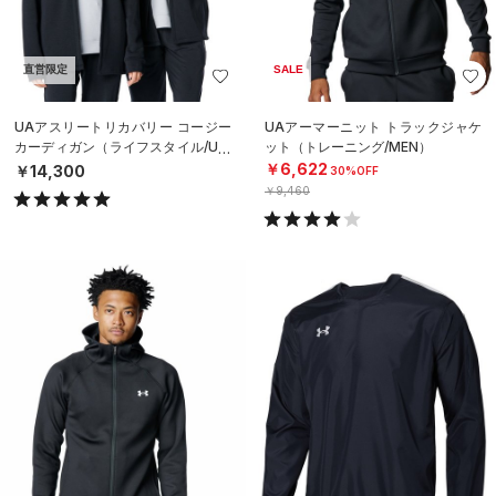
直営限定
SALE
UAアスリートリカバリー コージー
UAアーマーニット トラックジャケ
カーディガン（ライフスタイル/UNI
ット（トレーニング/MEN）
SEX）
￥6,622
￥14,300
30%OFF
￥9,460