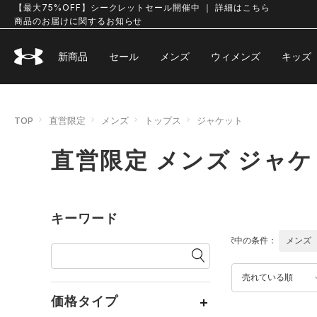
【最大75%OFF】シークレットセール開催中 ｜ 詳細はこちら
商品のお届けに関するお知らせ
新商品
セール
メンズ
ウィメンズ
キッズ
TOP
直営限定
メンズ
トップス
ジャケット
直営限定 メンズ ジャ
キーワード
選択中の条件：
メンズ
売れている順
価格タイプ