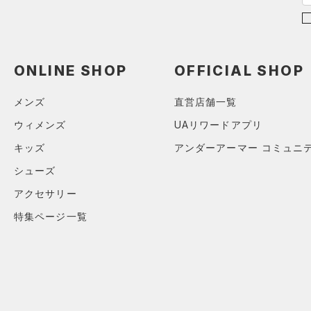
（0）
スポーツマスク
在庫残りわずか
（0）
RUSH(ラッシュ)
（0）
（0）
ソックス
ISO-CHILL(アイソチル)
（0）
コレクション
（0）
ネックウォーマー
Tech(テック)
（0）
ONLINE SHOP
OFFICIAL SHOP
（0）
スリーブ
プロジェクトロック
（0）
COLDGEAR ARMOUR(コール
（0）
ドギアアーマー)
タオル
（0）
メンズ
直営店舗一覧
ステフィン・カリー
（0）
HEATGEAR ARMOUR(ヒート
（0）
ボール
ウィメンズ
UAリワードアプリ
アジア限定
（0）
ギアアーマー)
（0）
（0）
イヤホン＆ヘッドホン
キッズ
アンダーアーマー コミュニ
STORM(ストーム)
（0）
（2）
シューズ
ウォーターボトル
COLDGEAR INFRARED(コー
（9）
アクセサリー
その他
ルドギアインフラレッド)
（0）
特集ページ一覧
AUXETIC(オーゼティック)
（0）
Charged Cotton(チャージド
コットン)
（0）
Rival Fleece(ライバルフリー