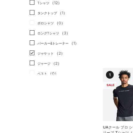
スポーツスタイル
（1）
（12）
Tシャツ
アメリカンフットボール
（1）
タンクトップ
（0）
（0）
ポロシャツ
サッカー
（0）
（3）
ロングTシャツ
リカバリー
（0）
（1）
パーカー&トレーナー
その他
（0）
（2）
ジャケット
（2）
ジャージ
（0）
ベスト
1
（1）
ダウン・コート
SALE
（0）
スポーツブラ
（0）
セットアップ
（0）
スイムウェア
ボトムス
UAクール プロ 
リーブ Tシャツ