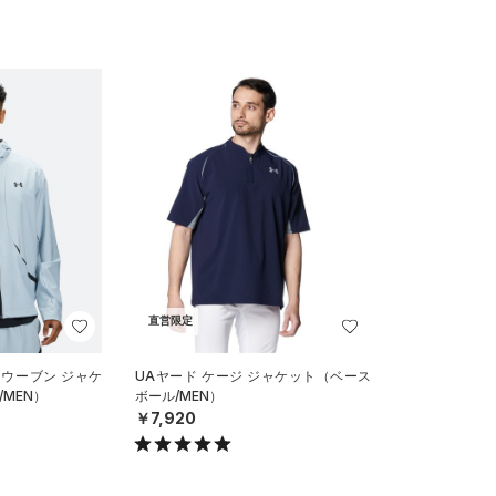
直営限定
 ウーブン ジャケ
UAヤード ケージ ジャケット（ベース
MEN）
ボール/MEN）
￥7,920