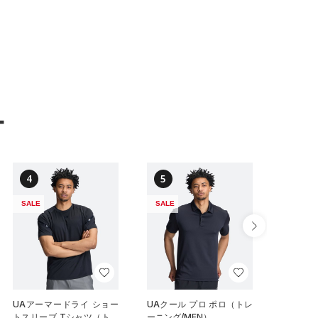
ー
4
5
6
SALE
SALE
SALE
UAアーマードライ ショー
UAクール プロ ポロ（トレ
UAクール
トスリーブ Tシャツ（トレ
ーニング/MEN）
ートスリ