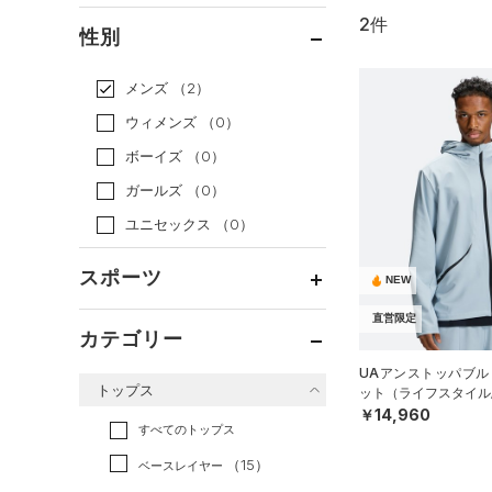
2件
通常価格
（2）
性別
セール
（0）
メンズ
（2）
ウィメンズ
（0）
ボーイズ
（0）
ガールズ
（0）
ユニセックス
（0）
スポーツ
NEW
直営限定
ベースボール
（1）
カテゴリー
バスケットボール
（0）
UAアンストッパブル
トップス
ット（ライフスタイル/
ゴルフ
（0）
￥14,960
トレーニング
すべてのトップス
（0）
ランニング
（0）
（15）
ベースレイヤー