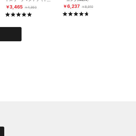
ーニング/MEN）
レーニング
￥6,237
￥3,465
￥4,85
￥8,910
￥4,950