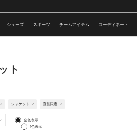
シューズ
スポーツ
チームアイテム
コーディネート
ケット
ジャケット
直営限定
全色表示
1色表示