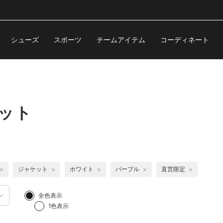
シューズ
スポーツ
チームアイテム
コーディネート
ケット
ジャケット
ホワイト
パープル
直営限定
全色表示
1色表示