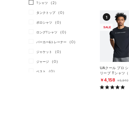
スポーツスタイル
（0）
（2）
Tシャツ
アメリカンフットボール
（0）
タンクトップ
1
（0）
（0）
ポロシャツ
サッカー
（0）
SALE
（0）
ロングTシャツ
リカバリー
（0）
（0）
パーカー&トレーナー
その他
（0）
（0）
ジャケット
（0）
ジャージ
UAクール プロ 
（0）
ベスト
リーブ Tシャツ
ング/MEN）
￥4,158
（0）
￥5,940
ダウン・コート
（0）
スポーツブラ
（0）
セットアップ
（0）
スイムウェア
ボトムス