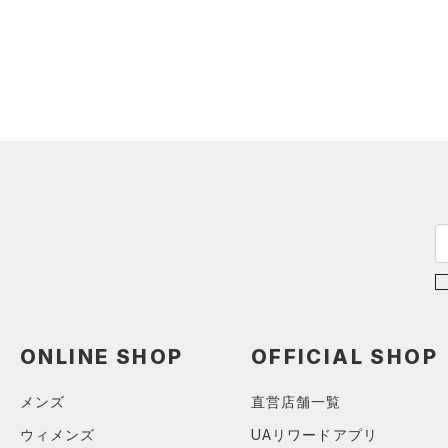
アクセサリー
すべてのボトムス
シューズ
すべてのアクセサリー
（2）
レギンス&タイツ
すべてのシューズ
（0）
バックパック
（0）
ショートパンツ
サイズ
（3）
スポーツシューズ
ショルダー＆トートバッグ
（0）
パンツ(ロングパンツ)
（0）
カテゴリーを選択してください。
カラー
（0）
スパイク
（0）
スウェット＆フリース
（0）
サックパック
スポーツスタイルシューズ
（1）
アンダーウェア
（6）
（0）
ウェストバッグ
（0）
ブラック
スカート
ホワイト
ブラウン
グリーン
（0）
サンダル
（0）
ダッフルバッグ
（0）
スイムウェア
（0）
キャップ＆ビーニー
ブルー
パープル
レッド
イエロー
（0）
ベルト
（0）
グローブ・手袋
オレンジ
その他
ONLINE SHOP
OFFICIAL SHOP
（3）
アイウェア
リストバンド＆ヘッドバンド
メンズ
直営店舗一覧
価格
（0）
ウィメンズ
UAリワードアプリ