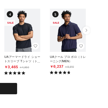
4
5
6
SALE
SALE
SALE
UAアーマードライ ショー
UAクール プロ ポロ（トレ
UAクー
トスリーブ Tシャツ（トレ
ーニング/MEN）
ーニング/
ーニング/MEN）
￥6,237
￥6,23
￥3,465
￥8,910
￥4,950