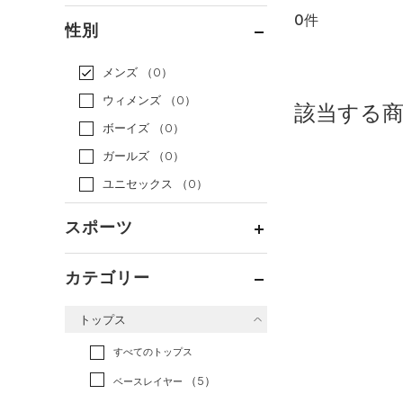
0件
通常価格
（0）
性別
セール
（0）
メンズ
（0）
ウィメンズ
（0）
該当する
ボーイズ
（0）
ガールズ
（0）
ユニセックス
（0）
スポーツ
ベースボール
（0）
カテゴリー
バスケットボール
（0）
トップス
ゴルフ
（0）
トレーニング
すべてのトップス
（0）
ランニング
（0）
（5）
ベースレイヤー