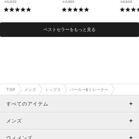
￥5,940
￥4,950
￥5,500
ベストセラーをもっと見る
TOP
メンズ
トップス
パーカー&トレーナー
すべてのアイテム
メンズ
メンズ
ウィメンズ
トップス
ウィメンズ