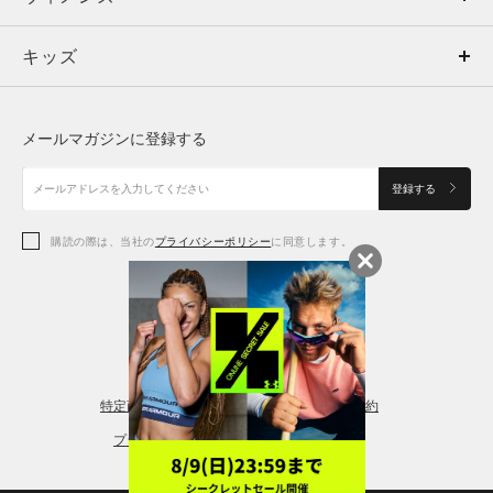
キッズ
トップス
ボトムス
キッズ
トップス
ボトムス
シューズ
シューズ
メールマガジンに登録する
ボトムス
シューズ
アクセサリー
アクセサリー
登録する
シューズ
アクセサリー
購読の際は、当社の
プライバシーポリシー
に同意します。
アクセサリー
スポーツブラ
レギンス＆タイツ
特定商取引法に基づく通販の表記
会員規約
プライバシーポリシー