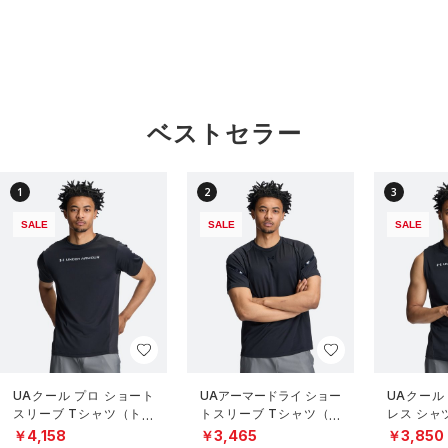
ベストセラー
1
2
3
SALE
SALE
SALE
UAクール プロ ショート
UAアーマードライ ショー
UAクール
スリーブ Tシャツ（トレ
トスリーブ Tシャツ（ト
レス シャ
ーニング/MEN）
レーニング/MEN）
グ/MEN）
￥4,158
￥3,465
￥3,850