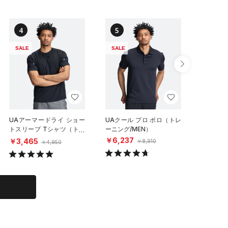
4
5
6
SALE
SALE
SALE
UAアーマードライ ショー
UAクール プロ ポロ（トレ
UAクール
トスリーブ Tシャツ（トレ
ーニング/MEN）
ートスリ
ーニング/MEN）
レーニング
￥6,237
￥3,465
￥4,85
￥8,910
￥4,950