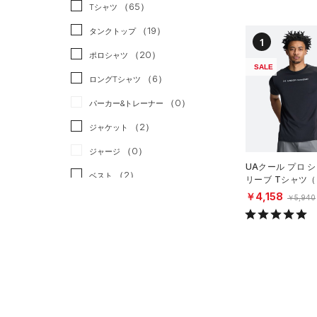
スポーツスタイル
（0）
（65）
Tシャツ
アメリカンフットボール
（19）
タンクトップ
1
（0）
（20）
ポロシャツ
サッカー
（0）
SALE
（6）
ロングTシャツ
リカバリー
（0）
（0）
パーカー&トレーナー
その他
（0）
（2）
ジャケット
（0）
ジャージ
UAクール プロ 
（2）
ベスト
リーブ Tシャツ
ング/MEN）
￥4,158
（0）
￥5,940
ダウン・コート
（0）
スポーツブラ
（0）
セットアップ
（0）
スイムウェア
ボトムス