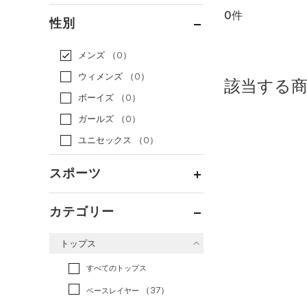
0件
通常価格
（0）
性別
セール
（0）
メンズ
（0）
ウィメンズ
（0）
該当する
ボーイズ
（0）
ガールズ
（0）
ユニセックス
（0）
スポーツ
ベースボール
（0）
カテゴリー
バスケットボール
（0）
トップス
ゴルフ
（0）
トレーニング
すべてのトップス
（0）
ランニング
（0）
（37）
ベースレイヤー