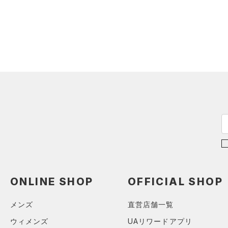
アクセサリー
すべてのボトムス
シューズ
すべてのアクセサリー
（11）
レギンス&タイツ
すべてのシューズ
（4）
バックパック
（22）
ショートパンツ
サイズ
（23）
スポーツシューズ
ショルダー＆トートバッグ
（7）
パンツ(ロングパンツ)
（2）
カテゴリーを選択してください。
カラー
（8）
スパイク
（0）
スウェット＆フリース
（1）
サックパック
スポーツスタイルシューズ
（8）
アンダーウェア
（11）
（1）
ウェストバッグ
（0）
ブラック
スカート
ホワイト
ブラウン
グリーン
（1）
サンダル
（0）
ダッフルバッグ
（0）
スイムウェア
（13）
キャップ＆ビーニー
ブルー
パープル
レッド
イエロー
（3）
ベルト
（17）
グローブ・手袋
オレンジ
その他
ONLINE SHOP
OFFICIAL SHOP
（4）
アイウェア
リストバンド＆ヘッドバンド
メンズ
直営店舗一覧
価格
（4）
ウィメンズ
UAリワードアプリ