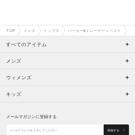
TOP
メンズ
トップス
パーカー&トレーナー＋ベスト
すべてのアイテム
メンズ
メンズ
ウィメンズ
トップス
ウィメンズ
キッズ
トップス
ボトムス
キッズ
トップス
ボトムス
シューズ
シューズ
メールマガジンに登録する
ボトムス
シューズ
アクセサリー
アクセサリー
登録する