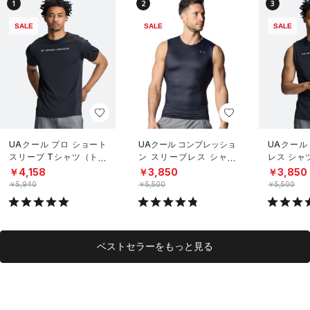
1
2
3
SALE
SALE
SALE
UAクール プロ ショート
UAクール コンプレッショ
UAクール
スリーブ Tシャツ（トレ
ン スリーブレス シャツ
レス シャ
ーニング/MEN）
（トレーニング/MEN）
グ/MEN）
￥4,158
￥3,850
￥3,850
￥5,940
￥5,500
￥5,500
ベストセラーをもっと見る