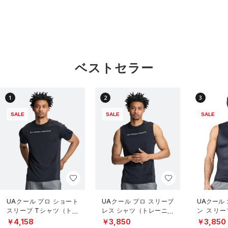
ベストセラー
1
2
3
SALE
SALE
SALE
UAクール プロ ショート
UAクール プロ スリーブ
UAクール
スリーブ Tシャツ（トレ
レス シャツ（トレーニン
ン スリー
ーニング/MEN）
グ/MEN）
（トレーニ
￥4,158
￥3,850
￥3,850