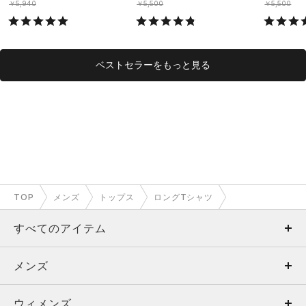
￥5,940
￥5,500
￥5,500
ベストセラーをもっと見る
TOP
メンズ
トップス
ロングTシャツ
すべてのアイテム
メンズ
メンズ
ウィメンズ
トップス
ウィメンズ