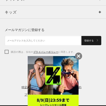
キッズ
トップス
ボトムス
キッズ
トップス
ボトムス
シューズ
シューズ
メールマガジンに登録する
ボトムス
シューズ
アクセサリー
アクセサリー
登録する
シューズ
アクセサリー
購読の際は、当社の
プライバシーポリシー
に同意します。
アクセサリー
スポーツブラ
レギンス＆タイツ
特定商取引法に基づく通販の表記
会員規約
プライバシーポリシー