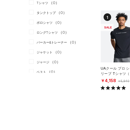
スポーツスタイル
（0）
（0）
Tシャツ
アメリカンフットボール
（0）
タンクトップ
1
（0）
（0）
ポロシャツ
サッカー
（0）
SALE
（0）
ロングTシャツ
リカバリー
（0）
（0）
パーカー&トレーナー
その他
（0）
（0）
ジャケット
（0）
ジャージ
UAクール プロ 
（0）
ベスト
リーブ Tシャツ
ング/MEN）
￥4,158
（0）
￥5,940
ダウン・コート
（0）
スポーツブラ
（0）
セットアップ
（0）
スイムウェア
ボトムス