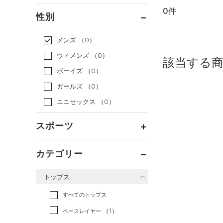
0件
通常価格
（0）
性別
セール
（0）
メンズ
（0）
ウィメンズ
（0）
該当する
ボーイズ
（0）
ガールズ
（0）
ユニセックス
（0）
スポーツ
ベースボール
（0）
カテゴリー
バスケットボール
（0）
トップス
ゴルフ
（0）
トレーニング
すべてのトップス
（0）
ランニング
（0）
（1）
ベースレイヤー