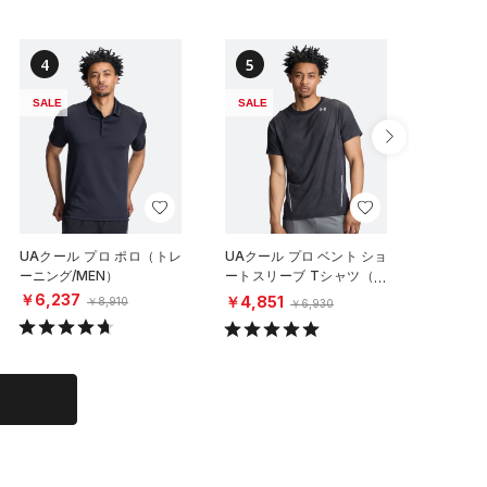
4
5
6
SALE
SALE
SALE
UAクール プロ ポロ（トレ
UAクール プロ ベント ショ
UAクー
ーニング/MEN）
ートスリーブ Tシャツ（ト
ーニング/
レーニング/MEN）
￥6,237
￥6,23
￥4,851
￥8,910
￥6,930