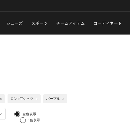
シューズ
スポーツ
チームアイテム
コーディネート
ロングTシャツ
パープル
全色表示
1色表示