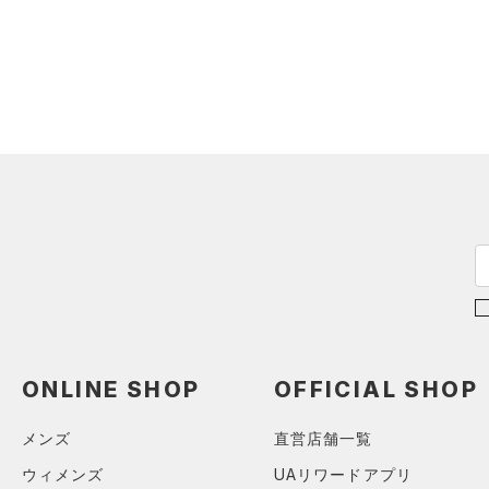
アクセサリー
すべてのボトムス
シューズ
すべてのアクセサリー
（0）
レギンス&タイツ
すべてのシューズ
（0）
バックパック
（3）
ショートパンツ
サイズ
（0）
スポーツシューズ
ショルダー＆トートバッグ
（0）
パンツ(ロングパンツ)
（0）
カテゴリーを選択してください。
カラー
（0）
スパイク
（0）
スウェット＆フリース
（0）
サックパック
（1）
スポーツスタイルシューズ
（0）
アンダーウェア
（0）
ウェストバッグ
（0）
サンダル
（0）
ブラック
スカート
ホワイト
ブラウン
グリーン
（0）
ダッフルバッグ
（0）
スイムウェア
（0）
キャップ＆ビーニー
ブルー
パープル
レッド
イエロー
（0）
ベルト
（0）
グローブ・手袋
オレンジ
その他
ONLINE SHOP
OFFICIAL SHOP
（0）
アイウェア
リストバンド＆ヘッドバンド
メンズ
直営店舗一覧
価格
（0）
ウィメンズ
UAリワードアプリ