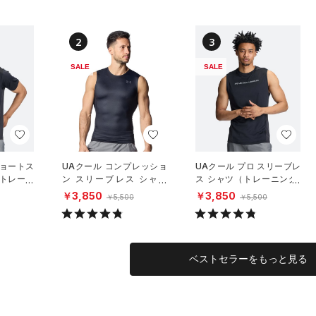
2
3
SALE
SALE
ショートス
UAクール コンプレッショ
UAクール プロ スリーブレ
（トレーニ
ン スリーブレス シャツ
ス シャツ（トレーニング/
（トレーニング/MEN）
MEN）
￥3,850
￥3,850
￥5,500
￥5,500
ベストセラーをもっと見る