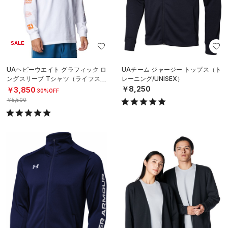
SALE
UAヘビーウエイト グラフィック ロ
UAチーム ジャージー トップス（ト
ングスリーブ Tシャツ（ライフスタ
レーニング/UNISEX）
イル/MEN）
￥8,250
￥3,850
30%OFF
￥5,500