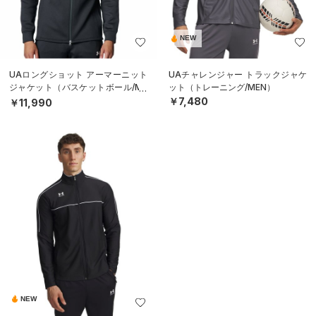
NEW
UAロングショット アーマーニット
UAチャレンジャー トラックジャケ
ジャケット（バスケットボール/ME
ット（トレーニング/MEN）
N）
￥7,480
￥11,990
NEW