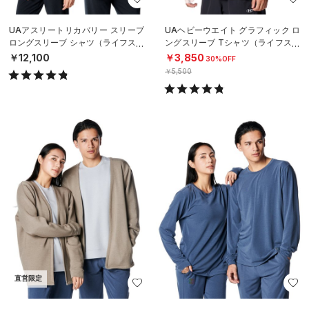
UAアスリートリカバリー スリープ
UAヘビーウエイト グラフィック ロ
ロングスリーブ シャツ（ライフスタ
ングスリーブ Tシャツ（ライフスタ
イル/UNISEX）
イル/MEN）
￥12,100
￥3,850
30%OFF
￥5,500
直営限定