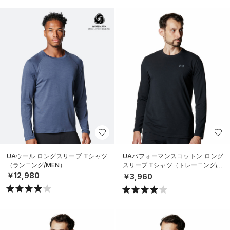
UAウール ロングスリーブ Tシャツ
UAパフォーマンスコットン ロング
（ランニング/MEN）
スリーブ Tシャツ（トレーニング/M
EN）
￥12,980
￥3,960