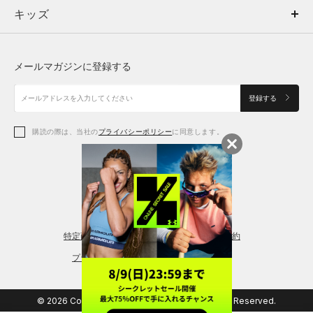
キッズ
トップス
ボトムス
キッズ
トップス
ボトムス
シューズ
シューズ
メールマガジンに登録する
ボトムス
シューズ
アクセサリー
アクセサリー
登録する
シューズ
アクセサリー
購読の際は、当社の
プライバシーポリシー
に同意します。
アクセサリー
スポーツブラ
レギンス＆タイツ
特定商取引法に基づく通販の表記
会員規約
プライバシーポリシー
© 2026 Copyright DOME Corporation. All Rights Reserved.