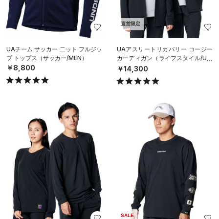
直営限定
UAチーム サッカー 二ット フルジッ
UAアスリートリカバリー コージー
プ トップス（サッカー/MEN）
カーディガン（ライフスタイル/UNI
SEX）
￥8,800
￥14,300
SALE