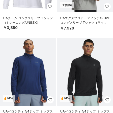
直営限定
UAチーム ロングスリーブ Tシャツ
UAエクスプロアー アイソチル UPF
（トレーニング/UNISEX）
ロングスリーブ Tシャツ（ライフス
タイル/MEN）
￥3,850
￥7,920
NEW
NEW
UAベロシティ 1/4ジップ トップス
UAベロシティ 1/4ジップ トップス