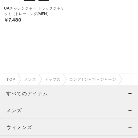
UAチャレンジャー トラックジャケ
ット（トレーニング/MEN）
￥7,480
TOP
メンズ
トップス
ロングTシャツ＋ジャージ
すべてのアイテム
メンズ
メンズ
ウィメンズ
トップス
ウィメンズ