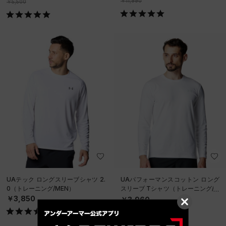
￥11,990
￥5,500
UAテック ロングスリーブシャツ 2.
UAパフォーマンスコットン ロング
0（トレーニング/MEN）
スリーブ Tシャツ（トレーニング/M
EN）
￥3,850
￥3,960