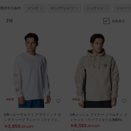
選択中の条件：
メンズ
ロングTシャツ
ジャケット
ジャージ
7件
全色表示
SALE
SALE
UAヘビーウエイト グラフィック ロ
UAメッシュ ライナー ノベルティ ジ
ングスリーブ Tシャツ（ライフスタ
ャケット（ライフスタイル/MEN）
イル/MEN）
￥8,393
￥3,850
30%OFF
30%OFF