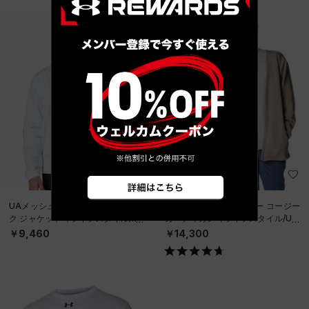
直営限定
UAメッシュ ライナー カラーブロッ
UAアスリートリカバリー コージー
ク ジャケット（ライフスタイル/ME
カーディガン（ライフスタイル/UNI
N）
SEX）
￥9,460
￥14,300