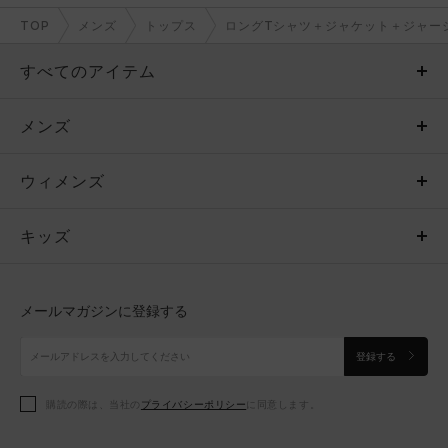
TOP
メンズ
トップス
ロングTシャツ＋ジャケット＋ジャー
すべてのアイテム
メンズ
メンズ
ウィメンズ
トップス
ウィメンズ
キッズ
トップス
ボトムス
キッズ
トップス
ボトムス
シューズ
シューズ
メールマガジンに登録する
ボトムス
シューズ
アクセサリー
アクセサリー
登録する
シューズ
アクセサリー
購読の際は、当社の
プライバシーポリシー
に同意します。