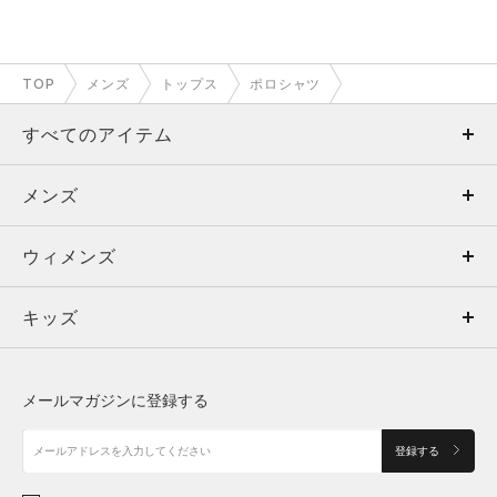
TOP
メンズ
トップス
ポロシャツ
すべてのアイテム
メンズ
メンズ
ウィメンズ
トップス
ウィメンズ
キッズ
トップス
ボトムス
キッズ
トップス
ボトムス
シューズ
シューズ
メールマガジンに登録する
ボトムス
シューズ
アクセサリー
アクセサリー
登録する