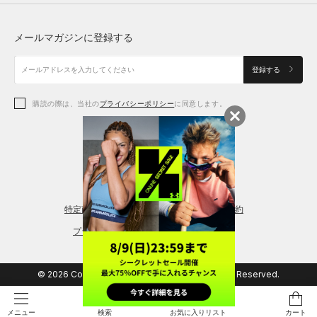
トップス
ボトムス
シューズ
シューズ
メールマガジンに登録する
ボトムス
シューズ
アクセサリー
アクセサリー
登録する
シューズ
アクセサリー
購読の際は、当社の
プライバシーポリシー
に同意します。
アクセサリー
スポーツブラ
レギンス＆タイツ
特定商取引法に基づく通販の表記
会員規約
プライバシーポリシー
© 2026 Copyright DOME Corporation. All Rights Reserved.
検索
お気に入りリスト
カート
メニュー