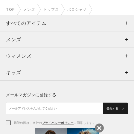
TOP
メンズ
トップス
ポロシャツ
すべてのアイテム
メンズ
メンズ
ウィメンズ
トップス
ウィメンズ
キッズ
トップス
ボトムス
キッズ
トップス
ボトムス
シューズ
シューズ
メールマガジンに登録する
ボトムス
シューズ
アクセサリー
アクセサリー
登録する
シューズ
アクセサリー
購読の際は、当社の
プライバシーポリシー
に同意します。