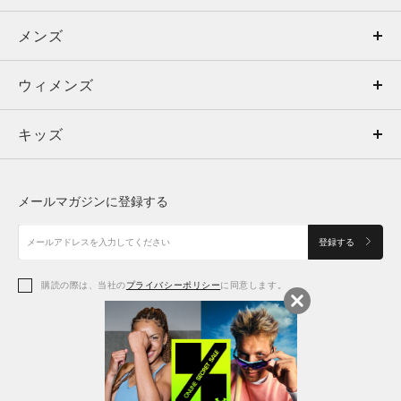
メンズ
メンズ
ウィメンズ
トップス
ウィメンズ
キッズ
トップス
ボトムス
キッズ
トップス
ボトムス
シューズ
シューズ
メールマガジンに登録する
ボトムス
シューズ
アクセサリー
アクセサリー
登録する
シューズ
アクセサリー
購読の際は、当社の
プライバシーポリシー
に同意します。
アクセサリー
スポーツブラ
レギンス＆タイツ