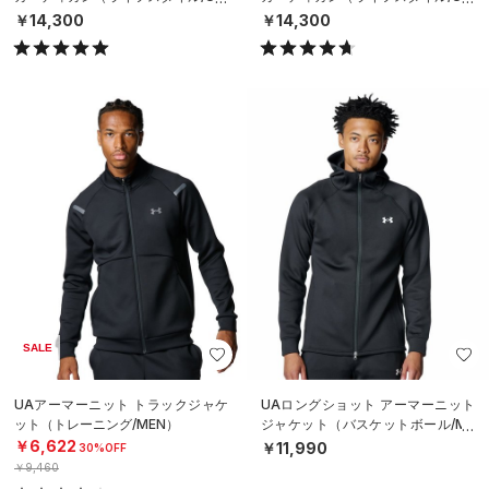
SEX）
SEX）
￥14,300
￥14,300
SALE
UAアーマーニット トラックジャケ
UAロングショット アーマーニット
ット（トレーニング/MEN）
ジャケット（バスケットボール/ME
N）
￥6,622
￥11,990
30%OFF
￥9,460