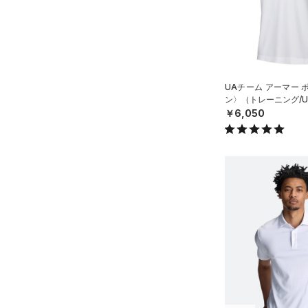
4XL
テクノロジー
（19）
ソックス
～
円
円
5XL
（0）
ネックウォーマー
FLOW(フロー)
（0）
在庫
（1）
スリーブ
HOVR(ホバー)
（0）
在庫あり
（1）
タオル
UAチーム アーマー 
CHARGED(チャージド)
（0）
ン〉（トレーニング/UN
（0）
MICRO G(マイクロＧ)
ボール
（0）
￥6,050
限定
TRIBASE(トライベース)
（0）
イヤホン＆ヘッドホン
（0）
直営限定
（0）
コレクション
（1）
ウォーターボトル
RUSH(ラッシュ)
（0）
公式サイト限定
（0）
（3）
その他
プロジェクトロック
（0）
ISO-CHILL(アイソチル)
（2）
在庫残りわずか
（0）
ステフィン・カリー
（1）
Tech(テック)
（3）
アジア限定
（0）
COLDGEAR ARMOUR(コール
ドギアアーマー)
（0）
HEATGEAR ARMOUR(ヒート
ギアアーマー)
（0）
STORM(ストーム)
（0）