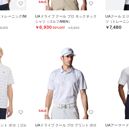
SALE
（トレーニング/M
UAドライブ クール プロ モックネック
UAクール エ
シャツ（ゴルフ/MEN）
ツ（トレーニン
￥6,930
￥7,480
8,910
30%OFF
￥9,900
SALE
リント ポロ（ゴル
UAドライブ クール プロ プリント ポロ
UAアーマード