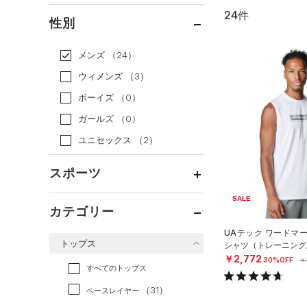
24件
通常価格
（11）
性別
セール
（13）
メンズ
（24）
ウィメンズ
（3）
ボーイズ
（0）
ガールズ
（0）
ユニセックス
（2）
スポーツ
SALE
ベースボール
（0）
カテゴリー
バスケットボール
（2）
UAテック ワードマ
トップス
シャツ（トレーニング/
ゴルフ
（10）
￥2,772
30%OFF
￥
トレーニング
すべてのトップス
（10）
ランニング
（1）
（31）
ベースレイヤー