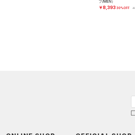
フ/MEN）
￥8,393
30%OFF
￥