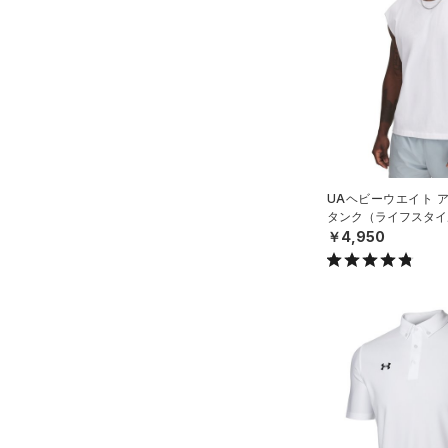
アクセサリー
すべてのボトムス
シューズ
すべてのアクセサリー
（9）
レギンス&タイツ
すべてのシューズ
（2）
バックパック
（7）
ショートパンツ
サイズ
（19）
スポーツシューズ
（1）
ショルダー＆トートバッグ
（3）
パンツ(ロングパンツ)
YXS(120cm)
カラー
（8）
スパイク
（0）
サックパック
（0）
スウェット＆フリース
YS(130cm)
スポーツスタイルシューズ
（1）
ウェストバッグ
（4）
アンダーウェア
YM(140cm)
（10）
UAヘビーウエイト 
（0）
ダッフルバッグ
（0）
ブラック
スカート
ホワイト
ブラウン
グリーン
タンク（ライフスタイル
YL(150cm)
（1）
サンダル
￥4,950
（7）
キャップ＆ビーニー
（0）
YXL(160cm)
スイムウェア
（3）
S
ベルト
ブルー
パープル
レッド
イエロー
M
（17）
グローブ・手袋
L
（3）
アイウェア
オレンジ
その他
XL
リストバンド＆ヘッドバンド
（2）
2XL
価格
3XL
（0）
スポーツマスク