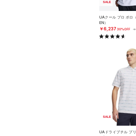
SALE
COLDGEAR INFRARED(コー
ルドギアインフラレッド)
UAクール プロ ポロ
（0）
EN）
￥6,237
30%OFF
￥
AUXETIC(オーゼティック)
（0）
Charged Cotton(チャージド
コットン)
（1）
Rival Fleece(ライバルフリー
ス)
（0）
Armour Fleece(アーマーフリ
ース)
（0）
SALE
UAドライブチル プ