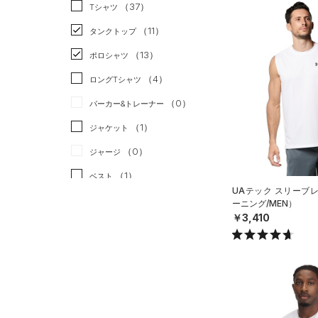
スポーツスタイル
（1）
（37）
Tシャツ
アメリカンフットボール
（11）
タンクトップ
（0）
（13）
ポロシャツ
サッカー
（0）
（4）
ロングTシャツ
リカバリー
（0）
（0）
パーカー&トレーナー
その他
（0）
（1）
ジャケット
（0）
ジャージ
（1）
ベスト
UAテック スリーブ
（0）
ダウン・コート
ーニング/MEN）
￥3,410
（0）
スポーツブラ
（0）
セットアップ
（0）
スイムウェア
ボトムス