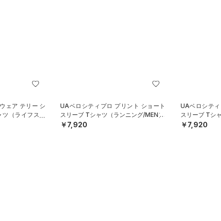
ウェア テリー シ
UAベロシティプロ プリント ショート
UAベロシティ
ャツ（ライフスタ
スリーブ Tシャツ（ランニング/MEN）
スリーブ Tシ
￥7,920
￥7,920