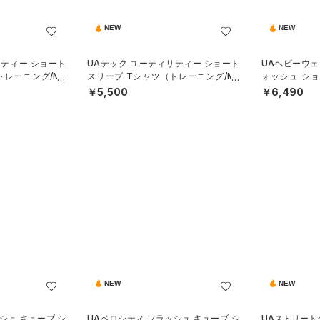
NEW
NEW
リティー ショート
UAテック ユーティリティー ショート
UAヘビーウェ
トレーニング/ME
スリーブ Tシャツ（トレーニング/ME
ォッシュ シ
N）
（ライフスタイ
￥5,500
￥6,490
NEW
NEW
シュ キューブ シ
UAベロシティ フラッシュ キューブ シ
UAストリート