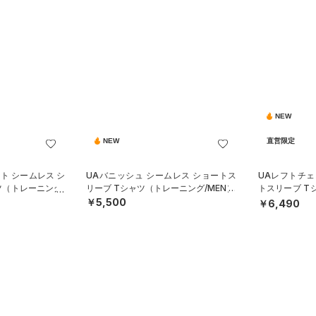
NEW
NEW
直営限定
ート シームレス シ
UAバニッシュ シームレス ショートス
UAレフトチェ
ツ（トレーニング/
リーブ Tシャツ（トレーニング/MEN）
トスリーブ T
MEN）
￥5,500
￥6,490