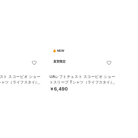
NEW
直営限定
スト スコーピオ ショー
UAレフトチェスト スコーピオ ショー
シャツ（ライフスタイル/
トスリーブ Tシャツ（ライフスタイル/
MEN）
￥6,490