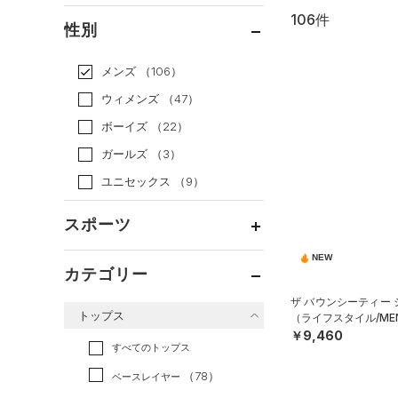
106件
通常価格
（65）
性別
セール
（41）
メンズ
（106）
ウィメンズ
（47）
ボーイズ
（22）
ガールズ
（3）
ユニセックス
（9）
スポーツ
NEW
ベースボール
（5）
カテゴリー
バスケットボール
（13）
ザ バウンシーティー
トップス
（ライフスタイル/ME
ゴルフ
（0）
￥9,460
トレーニング
すべてのトップス
（50）
ランニング
（9）
（78）
ベースレイヤー