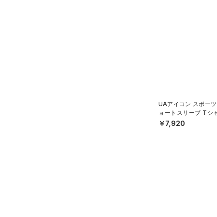
UAアイコン スポーツ
ョートスリーブ Tシ
イル/MEN）
￥7,920