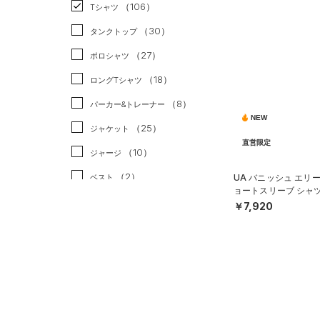
スポーツスタイル
（23）
（106）
Tシャツ
アメリカンフットボール
（30）
タンクトップ
（0）
（27）
ポロシャツ
サッカー
（4）
（18）
ロングTシャツ
リカバリー
（2）
（8）
パーカー&トレーナー
その他
（0）
NEW
（25）
ジャケット
直営限定
（10）
ジャージ
（2）
ベスト
UA バニッシュ エリ
ョートスリーブ シャ
（2）
ダウン・コート
MEN）
￥7,920
（0）
スポーツブラ
（0）
セットアップ
（1）
スイムウェア
ボトムス