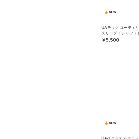
（0）
スポーツマスク
3XL
テクノロジー
～
（46）
円
円
ソックス
NEW
4XL
FLOW(フロー)
（0）
在庫
5XL
（0）
ネックウォーマー
UAテック ユーティ
HOVR(ホバー)
（0）
6XL
スリーブ Tシャツ（
（5）
スリーブ
在庫あり
N）
CHARGED(チャージド)
（0）
￥5,500
（4）
タオル
MICRO G(マイクロＧ)
（0）
限定
（0）
ボール
TRIBASE(トライベース)
（0）
（0）
イヤホン＆ヘッドホン
直営限定
（9）
コレクション
RUSH(ラッシュ)
（3）
（3）
ウォーターボトル
公式サイト限定
（0）
プロジェクトロック
（0）
ISO-CHILL(アイソチル)
（2）
在庫残りわずか
（6）
（0）
その他
ステフィン・カリー
（4）
Tech(テック)
（12）
アジア限定
（0）
COLDGEAR ARMOUR(コール
ドギアアーマー)
（0）
HEATGEAR ARMOUR(ヒート
NEW
ギアアーマー)
（2）
STORM(ストーム)
（0）
UAベロシティ フラッ