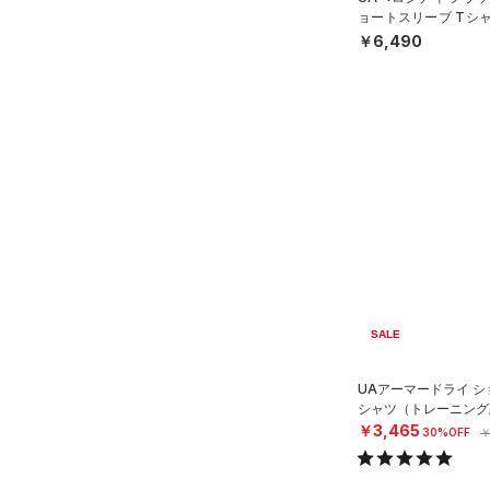
ョートスリーブ Tシ
COLDGEAR INFRARED(コー
MEN）
￥6,490
ルドギアインフラレッド)
（0）
AUXETIC(オーゼティック)
（0）
Charged Cotton(チャージド
コットン)
（2）
Rival Fleece(ライバルフリー
ス)
（0）
Armour Fleece(アーマーフリ
ース)
（0）
SALE
UAアーマードライ シ
シャツ（トレーニング/
￥3,465
30%OFF
￥