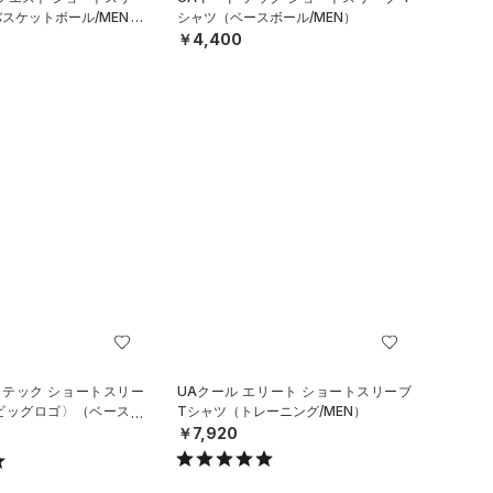
バスケットボール/MEN）
シャツ（ベースボール/MEN）
￥4,400
 テック ショートスリー
UAクール エリート ショートスリーブ
〈ビッグロゴ〉（ベースボ
Tシャツ（トレーニング/MEN）
）
￥7,920