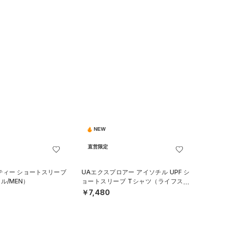
NEW
直営限定
ティー ショートスリーブ
UAエクスプロアー アイソチル UPF シ
ル/MEN）
ョートスリーブ Tシャツ（ライフスタ
イル/MEN）
￥7,480