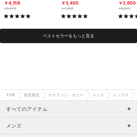
ーニング/MEN）
レーニング/MEN）
グ/MEN）
￥4,158
￥3,465
￥3,850
￥5,940
￥4,950
￥5,500
ベストセラーをもっと見る
TOP
直営限定
ステフィン・カリー
メンズ
トップス
すべてのアイテム
メンズ
メンズ