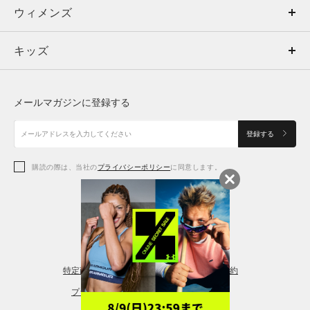
ウィメンズ
トップス
ウィメンズ
キッズ
トップス
ボトムス
キッズ
トップス
ボトムス
シューズ
シューズ
メールマガジンに登録する
ボトムス
シューズ
アクセサリー
アクセサリー
登録する
シューズ
アクセサリー
購読の際は、当社の
プライバシーポリシー
に同意します。
アクセサリー
スポーツブラ
レギンス＆タイツ
特定商取引法に基づく通販の表記
会員規約
プライバシーポリシー