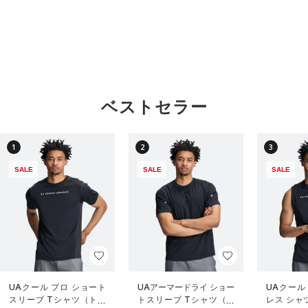
ベストセラー
1
2
3
SALE
SALE
SALE
UAクール プロ ショート
UAアーマードライ ショー
UAクール
スリーブ Tシャツ（トレ
トスリーブ Tシャツ（ト
レス シャ