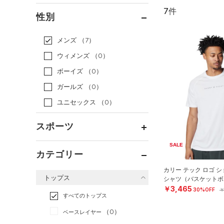
7件
通常価格
（0）
性別
セール
（7）
メンズ
（7）
ウィメンズ
（0）
ボーイズ
（0）
ガールズ
（0）
ユニセックス
（0）
スポーツ
SALE
ベースボール
（0）
カテゴリー
バスケットボール
（7）
カリー テック ロゴ 
トップス
シャツ（バスケットボー
ゴルフ
（0）
￥3,465
30%OFF
￥
トレーニング
すべてのトップス
（0）
ランニング
（0）
（0）
ベースレイヤー