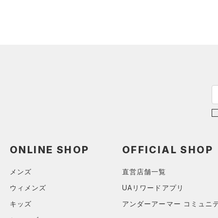
アクセサリー
すべてのボトムス
シューズ
すべてのアクセサリー
（0）
レギンス&タイツ
すべてのシューズ
（0）
バックパック
（0）
ショートパンツ
サイズ
（3）
スポーツシューズ
ショルダー＆トートバッグ
（0）
パンツ(ロングパンツ)
（0）
YXS(120cm)
カラー
（0）
スパイク
（0）
スウェット＆フリース
YS(130cm)
（0）
サックパック
スポーツスタイルシューズ
（0）
アンダーウェア
YM(140cm)
（0）
価格
（0）
ウェストバッグ
（0）
ブラック
スカート
ホワイト
ブラウン
グリーン
YL(150cm)
（0）
サンダル
（0）
ダッフルバッグ
（0）
テクノロジー
YXL(160cm)
スイムウェア
（0）
キャップ＆ビーニー
～
円
円
XS
ブルー
パープル
レッド
イエロー
（0）
FLOW(フロー)
（0）
ベルト
ONLINE SHOP
OFFICIAL SHOP
在庫
S
HOVR(ホバー)
（0）
（0）
グローブ・手袋
M
オレンジ
その他
メンズ
直営店舗一覧
在庫あり
CHARGED(チャージド)
（0）
限定
（0）
アイウェア
L
ウィメンズ
UAリワードアプリ
MICRO G(マイクロＧ)
（0）
リストバンド＆ヘッドバンド
XL
直営限定
（0）
キッズ
アンダーアーマー コミュニ
コレクション
（0）
TRIBASE(トライベース)
2XL
公式サイト限定
（0）
（0）