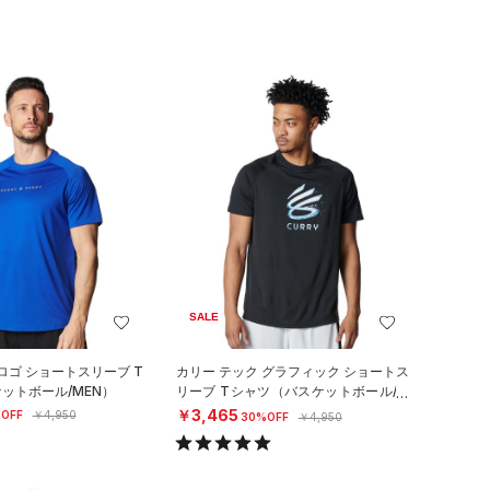
SALE
ロゴ ショートスリーブ T
カリー テック グラフィック ショートス
ットボール/MEN）
リーブ Tシャツ（バスケットボール/M
EN）
￥3,465
OFF
￥4,950
30%OFF
￥4,950