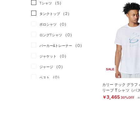
スポーツスタイル
（0）
（5）
Tシャツ
アメリカンフットボール
（2）
タンクトップ
（0）
（0）
ポロシャツ
サッカー
（0）
（0）
ロングTシャツ
リカバリー
（0）
（0）
パーカー&トレーナー
その他
（0）
（0）
ジャケット
（0）
ジャージ
SALE
（0）
ベスト
カリー テック グラフ
（0）
ダウン・コート
リーブ Tシャツ（バ
EN）
￥3,465
30%OFF
￥
（0）
スポーツブラ
（0）
セットアップ
（0）
スイムウェア
ボトムス