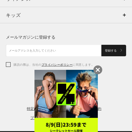
キッズ
トップス
ボトムス
キッズ
トップス
ボトムス
シューズ
シューズ
メールマガジンに登録する
ボトムス
シューズ
アクセサリー
アクセサリー
登録する
シューズ
アクセサリー
購読の際は、当社の
プライバシーポリシー
に同意します。
アクセサリー
スポーツブラ
レギンス＆タイツ
特定商取引法に基づく通販の表記
会員規約
プライバシーポリシー