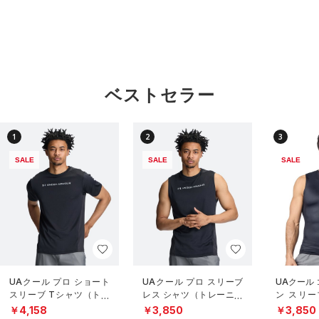
ベストセラー
1
2
3
SALE
SALE
SALE
UAクール プロ ショート
UAクール プロ スリーブ
UAクール
スリーブ Tシャツ（トレ
レス シャツ（トレーニン
ン スリー
ーニング/MEN）
グ/MEN）
（トレーニ
￥4,158
￥3,850
￥3,850