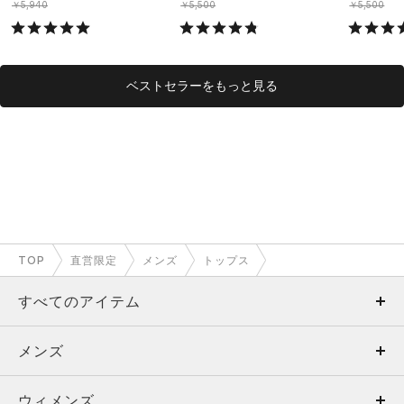
￥5,940
￥5,500
￥5,500
ベストセラーをもっと見る
TOP
直営限定
メンズ
トップス
すべてのアイテム
メンズ
メンズ
ウィメンズ
トップス
ウィメンズ