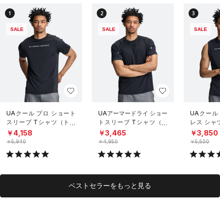
1
2
3
SALE
SALE
SALE
UAクール プロ ショート
UAアーマードライ ショー
UAクール
スリーブ Tシャツ（トレ
トスリーブ Tシャツ（ト
レス シャ
ーニング/MEN）
レーニング/MEN）
グ/MEN）
￥4,158
￥3,465
￥3,850
￥5,940
￥4,950
￥5,500
ベストセラーをもっと見る