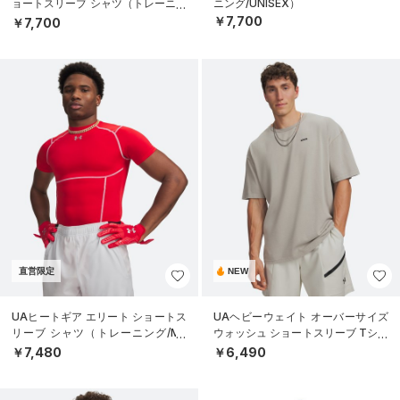
ョートスリーブ シャツ（トレーニン
ニング/UNISEX）
グ/MEN）
￥7,700
￥7,700
直営限定
NEW
UAヒートギア エリート ショートス
UAヘビーウェイト オーバーサイズ
リーブ シャツ（トレーニング/ME
ウォッシュ ショートスリーブ Tシャ
N）
ツ（ライフスタイル/MEN）
￥7,480
￥6,490