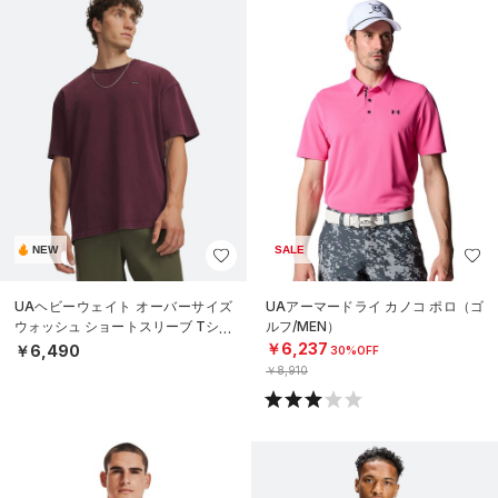
NEW
SALE
UAヘビーウェイト オーバーサイズ
UAアーマードライ カノコ ポロ（ゴ
ウォッシュ ショートスリーブ Tシャ
ルフ/MEN）
ツ（ライフスタイル/MEN）
￥6,237
￥6,490
30%OFF
￥8,910