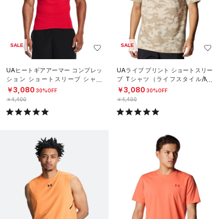
SALE
SALE
UAヒートギアアーマー コンプレッ
UAライブ プリント ショートスリー
ション ショートスリーブ シャツ
ブ Tシャツ（ライフスタイル/ME
（トレーニング/MEN）
N）
￥3,080
￥3,080
30%OFF
30%OFF
￥4,400
￥4,400