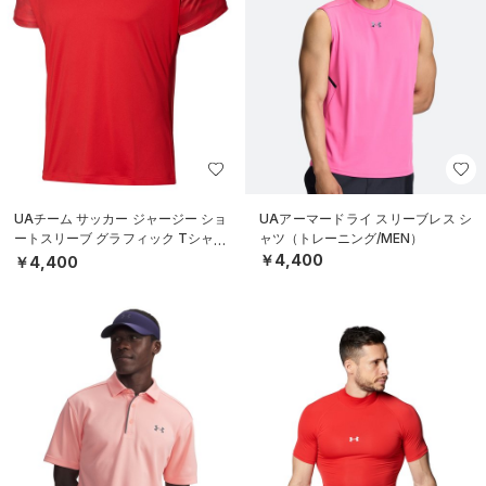
UAチーム サッカー ジャージー ショ
UAアーマードライ スリーブレス シ
ートスリーブ グラフィック Tシャツ
ャツ（トレーニング/MEN）
（サッカー/MEN）
￥4,400
￥4,400