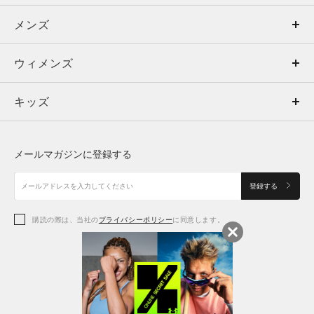
メンズ
メンズ
ウィメンズ
トップス
ウィメンズ
キッズ
トップス
ボトムス
キッズ
トップス
ボトムス
シューズ
シューズ
メールマガジンに登録する
ボトムス
シューズ
アクセサリー
アクセサリー
登録する
シューズ
アクセサリー
購読の際は、当社の
プライバシーポリシー
に同意します。
アクセサリー
スポーツブラ
レギンス＆タイツ