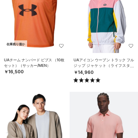
在庫残り僅か
UAチーム ナンバード ビブス （10枚
UAアイコン ウーブン トラック フル
セット）（サッカー/MEN）
ジップ ジャケット（ライフスタイ
ル/MEN）
￥16,500
￥14,960