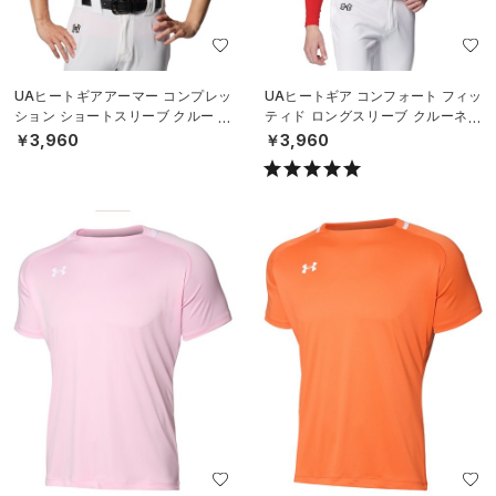
UAヒートギアアーマー コンプレッ
UAヒートギア コンフォート フィッ
ション ショートスリーブ クルー シ
ティド ロングスリーブ クルーネッ
ャツ（ベースボール/MEN）
ク シャツ（ベースボール/MEN）
￥3,960
￥3,960