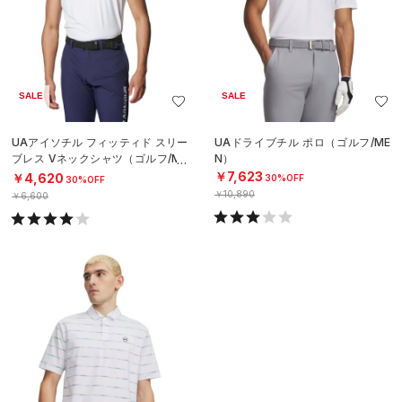
SALE
SALE
UAアイソチル フィッティド スリー
UAドライブチル ポロ（ゴルフ/ME
ブレス Vネックシャツ（ゴルフ/ME
N）
N）
￥7,623
￥4,620
30%OFF
30%OFF
￥10,890
￥6,600