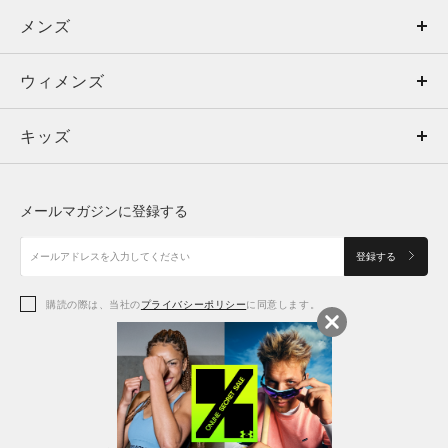
メンズ
メンズ
ウィメンズ
トップス
ウィメンズ
キッズ
トップス
ボトムス
キッズ
トップス
ボトムス
シューズ
シューズ
メールマガジンに登録する
ボトムス
シューズ
アクセサリー
アクセサリー
登録する
シューズ
アクセサリー
購読の際は、当社の
プライバシーポリシー
に同意します。
アクセサリー
スポーツブラ
レギンス＆タイツ