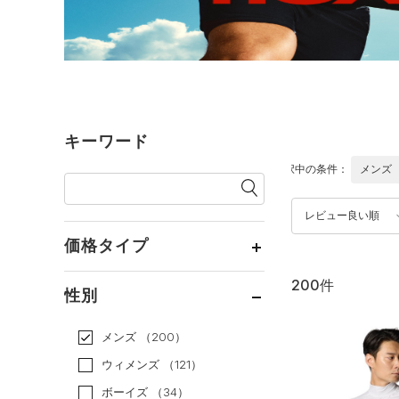
キーワード
選択中の条件：
メンズ
レビュー良い順
価格タイプ
200件
通常価格
（95）
性別
セール
（105）
メンズ
（200）
ウィメンズ
（121）
ボーイズ
（34）