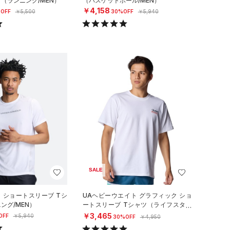
ツ（ランニング/MEN）
（バスケットボール/MEN）
￥4,158
OFF
￥5,500
30%OFF
￥5,940
SALE
ロ ショートスリーブ Tシ
UAヘビーウエイト グラフィック ショ
ング/MEN）
ートスリーブ Tシャツ（ライフスタイ
ル/MEN）
￥3,465
OFF
￥5,940
30%OFF
￥4,950