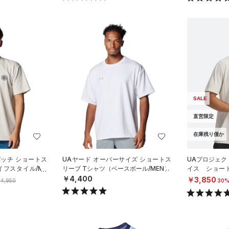
SALE
直営限定
在庫残り僅か
パッチ ショートス
UAヤード オーバーサイズ ショートス
UAプロジェク
イフスタイル/ME
リーブ Tシャツ（ベースボール/MEN）
イス ショー
レーニング/ME
￥4,400
￥3,850
4,950
30%