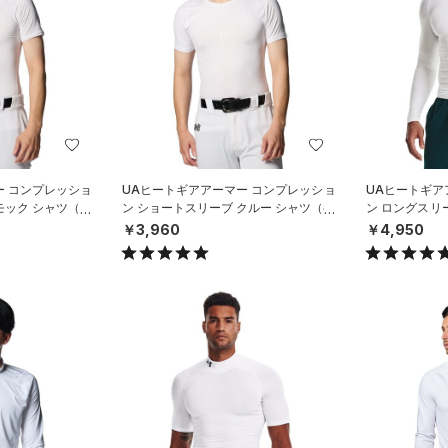
ー コンプレッショ
UAヒートギアアーマー コンプレッショ
UAヒートギア
モック シャツ（ベ
ン ショートスリーブ クルー シャツ（ベ
ン ロングスリ
ースボール/MEN）
グ/MEN）
￥3,960
￥4,950