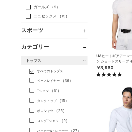
ガールズ
（9）
ユニセックス
（15）
スポーツ
ベースボール
（10）
カテゴリー
バスケットボール
（16）
UAヒートギアアーマ
トップス
ン ショートスリーブ 
ゴルフ
（31）
ースボール/MEN）
￥3,960
トレーニング
すべてのトップス
（97）
ランニング
（6）
（36）
ベースレイヤー
スポーツスタイル
（31）
（61）
Tシャツ
アメリカンフットボール
（15）
タンクトップ
（0）
（23）
ポロシャツ
サッカー
（9）
（9）
ロングTシャツ
リカバリー
（0）
（27）
パーカー&トレーナー