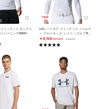
SALE
 フィッティド ロングス
UAヒートギア フィッティド ノベルテ
（トレーニング/MEN）
ィ クルーネック シャツ（ゴルフ/ME
N）
￥4,158
30%OFF
￥5,940