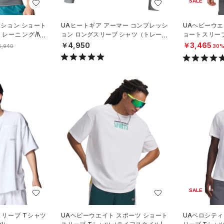
SALE
ッション ショート
UAヒートギア アーマー コンプレッシ
UAヘビーウエ
レーニング/ME
ョン ロングスリーブ シャツ（トレーニ
ョートスリー
ング/MEN）
グ/MEN）
￥4,950
￥3,465
5,940
30%
SALE
スリーブ Tシャツ
UAヘビーウエイト スポーツ ショート
UAベロシティ