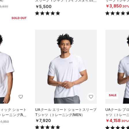
N）
スリーブ Tシャツ（ライフスタイル/M
リーブ Tシャ
EN）
￥3,850
￥5,500
6,930
30%
SOLD OUT
SALE
フィック ショート
UAクール エリート ショートスリーブ
UAクール プ
トレーニング/ME
Tシャツ（トレーニング/MEN）
ャツ（トレーニ
￥7,920
￥4,158
30%
4,950