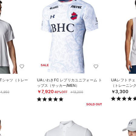
SALE
 Tシャツ（トレー
UAいわきFC レプリカユニフォーム ト
UAレフトチェ
ップス（サッカー/MEN）
（トレーニング
￥7,920
￥3,300
4,950
40%OFF
￥13,200
SOLD OUT