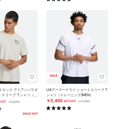
SALE
トロック アイアンパラダ
UAアーマードライ ショートスリーブ T
トスリーブ Tシャツ（ト
シャツ（トレーニング/MEN）
N）
￥3,465
30%OFF
￥4,950
OFF
￥5,500
SOLD OUT