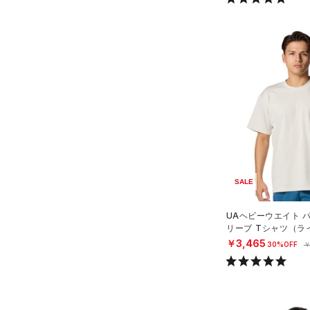
Charged Cotton(チャージド
M(A-C)
コットン)
（2）
M(D-DD)
Rival Fleece(ライバルフリー
L(A-C)
ス)
（3）
L(D-DD)
Armour Fleece(アーマーフリ
ース)
（2）
XL(A-C)
XL(D-DD)
SALE
UAヘビーウエイト 
リーブ Tシャツ（ラ
N）
￥3,465
30%OFF
￥