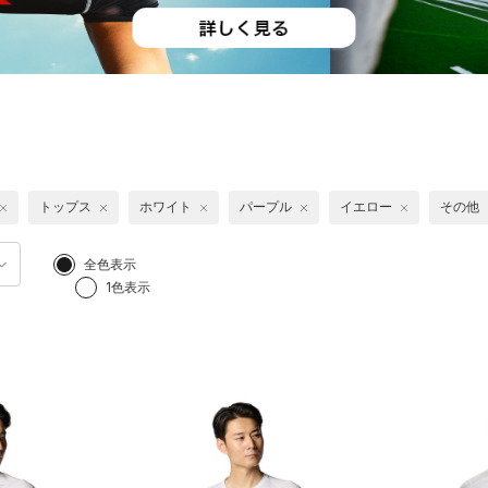
トップス
ホワイト
パープル
イエロー
その他
全色表示
1色表示