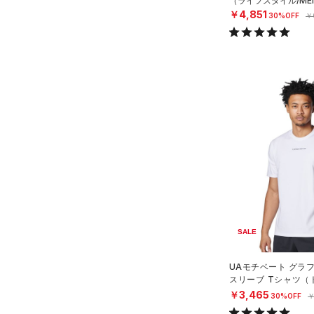
（ライフスタイル/ME
（0）
MICRO G(マイクロＧ)
ボール
（0）
5
￥4,851
30%OFF
￥
直営限定
（17）
コレクション
TRIBASE(トライベース)
（0）
イヤホン＆ヘッドホン
6
公式サイト限定
（0）
（0）
32A
（2）
ウォーターボトル
プロジェクトロック
（2）
在庫残りわずか
（33）
RUSH(ラッシュ)
（1）
34A
（4）
その他
ステフィン・カリー
（11）
ISO-CHILL(アイソチル)
（8）
36A
アジア限定
（0）
Tech(テック)
（11）
32B
COLDGEAR ARMOUR(コール
34B
ドギアアーマー)
（0）
36B
HEATGEAR ARMOUR(ヒート
38B
ギアアーマー)
（4）
32C
STORM(ストーム)
（10）
34C
COLDGEAR INFRARED(コー
SALE
36C
ルドギアインフラレッド)
（3）
38C
UAモチベート グラ
AUXETIC(オーゼティック)
スリーブ Tシャツ（
S(A-C)
N）
（0）
￥3,465
30%OFF
￥
S(D-DD)