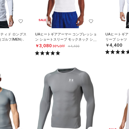
SALE
ッティド ロングス
UAヒートギアアーマー コンプレッショ
UAヒートギア
（ゴルフ/MEN）
ン ショートスリーブ モックネック シャ
リーブ シャツ
ツ（トレーニング/MEN）
￥4,400
￥3,080
30%OFF
￥4,400