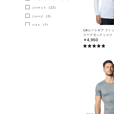
その他
（0）
（23）
ジャケット
（3）
ジャージ
（2）
ベスト
UAヒートギア フィ
（2）
ダウン・コート
リーブ モック シャツ
￥4,950
（0）
スポーツブラ
（0）
セットアップ
（0）
スイムウェア
ボトムス
アクセサリー
すべてのボトムス
シューズ
すべてのアクセサリー
（10）
レギンス&タイツ
すべてのシューズ
（3）
バックパック
（23）
ショートパンツ
サイズ
（67）
スポーツシューズ
（1）
ショルダー＆トートバッグ
（10）
パンツ(ロングパンツ)
YXS(120cm)
カラー
（12）
スパイク
（0）
サックパック
（3）
スウェット＆フリース