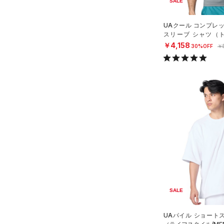
SALE
YS(130cm)
スポーツスタイルシューズ
（1）
ウェストバッグ
（4）
アンダーウェア
YM(140cm)
（32）
UAクール コンプレ
（0）
ダッフルバッグ
（0）
ブラック
スカート
ホワイト
ブラウン
グリーン
スリーブ シャツ（ト
YL(150cm)
（3）
サンダル
N）
￥4,158
30%OFF
￥
（11）
キャップ＆ビーニー
（0）
YXL(160cm)
スイムウェア
（3）
XS
ベルト
ブルー
パープル
レッド
イエロー
S
（19）
グローブ・手袋
M
（10）
アイウェア
オレンジ
その他
L
リストバンド＆ヘッドバンド
（2）
XL
価格
2XL
（0）
スポーツマスク
3XL
テクノロジー
（34）
ソックス
～
円
円
4XL
（0）
ネックウォーマー
FLOW(フロー)
（0）
在庫
5XL
SALE
（1）
スリーブ
HOVR(ホバー)
（0）
6XL
在庫あり
（1）
タオル
CHARGED(チャージド)
（0）
限定
UAパイル ショート
4