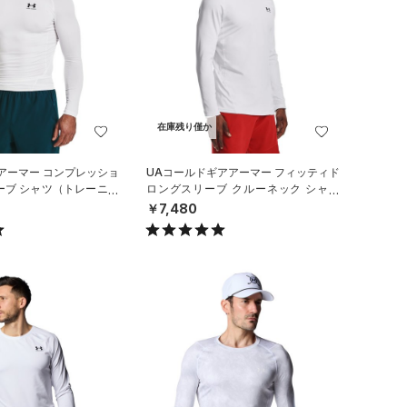
在庫残り僅か
アーマー コンプレッショ
UAコールドギアアーマー フィッティド
ーブ シャツ（トレーニン
ロングスリーブ クルーネック シャツ
（トレーニング/MEN）
￥7,480