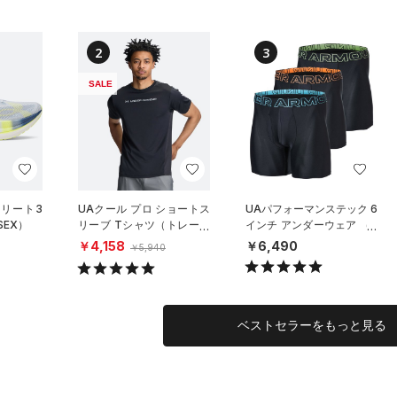
2
3
SALE
エリート3
UAクール プロ ショートス
UAパフォーマンステック 6
SEX）
リーブ Tシャツ（トレーニ
インチ アンダーウェア （3
ング/MEN）
枚セット）（トレーニング/
￥4,158
￥6,490
￥5,940
MEN）
ベストセラーをもっと見る