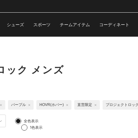
シューズ
スポーツ
チームアイテム
コーディネート
ロック メンズ
パープル
HOVR(ホバー)
直営限定
プロジェクトロッ
全色表示
1色表示