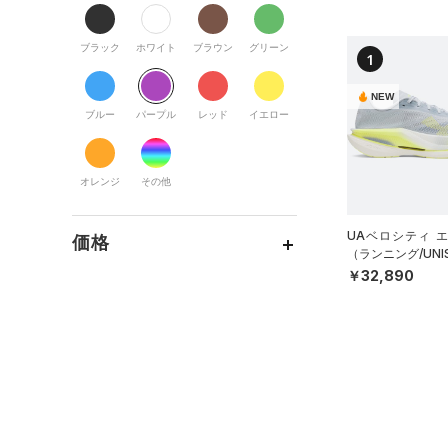
すべてのアクセサリー
（0）
スポーツスタイル
（0）
レギンス&タイツ
（0）
Tシャツ
すべてのシューズ
（0）
アメリカンフットボール
バックパック
（0）
ショートパンツ
（0）
タンクトップ
ブラック
ホワイト
ブラウン
グリーン
1
（0）
（0）
スポーツシューズ
ショルダー＆トートバッグ
（0）
パンツ(ロングパンツ)
（0）
ポロシャツ
（0）
サッカー
（0）
NEW
（0）
スパイク
（0）
スウェット＆フリース
（0）
ロングTシャツ
ブルー
パープル
レッド
イエロー
リカバリー
（0）
（0）
サックパック
スポーツスタイルシューズ
（0）
アンダーウェア
（0）
パーカー&トレーナー
その他
（0）
（0）
（0）
ウェストバッグ
（0）
スカート
（0）
ジャケット
オレンジ
その他
（0）
サンダル
（0）
ダッフルバッグ
（0）
スイムウェア
（0）
ジャージ
（0）
キャップ＆ビーニー
UAベロシティ 
価格
（0）
ベスト
（ランニング/UNI
（0）
ベルト
￥32,890
（0）
ダウン・コート
（0）
グローブ・手袋
テクノロジー
（0）
スポーツブラ
～
円
円
（0）
アイウェア
FLOW(フロー)
（0）
（0）
セットアップ
リストバンド＆ヘッドバンド
HOVR(ホバー)
（0）
（0）
（0）
スイムウェア
CHARGED(チャージド)
（0）
（0）
スポーツマスク
MICRO G(マイクロＧ)
（0）
（0）