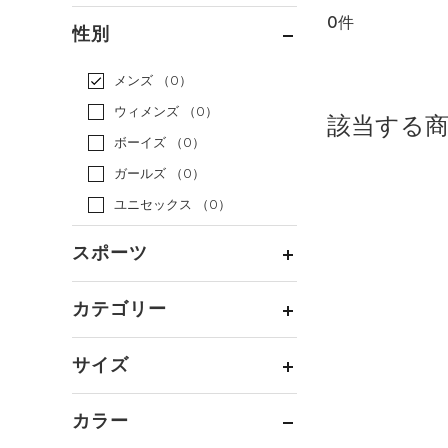
0件
通常価格
（0）
性別
セール
（0）
メンズ
（0）
ウィメンズ
（0）
該当する
ボーイズ
（0）
ガールズ
（0）
ユニセックス
（0）
スポーツ
ベースボール
（0）
カテゴリー
バスケットボール
（0）
トップス
ゴルフ
（0）
サイズ
ボトムス
トレーニング
すべてのトップス
（0）
カテゴリーを選択してください。
アクセサリー
カラー
すべてのボトムス
ランニング
（0）
（0）
ベースレイヤー
シューズ