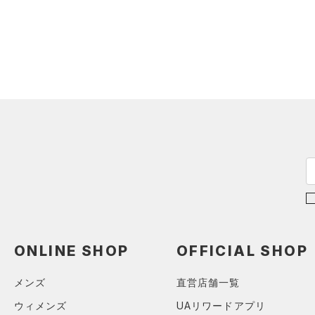
ソックス
TRIBASE(トライベース)
（0）
ネックウォーマー
（0）
（0）
スリーブ
RUSH(ラッシュ)
（0）
（0）
タオル
ISO-CHILL(アイソチル)
（0）
（0）
Tech(テック)
（0）
ボール
COLDGEAR ARMOUR(コール
（0）
イヤホン＆ヘッドホン
ドギアアーマー)
（0）
（0）
ウォーターボトル
HEATGEAR ARMOUR(ヒート
（0）
その他
ギアアーマー)
（0）
STORM(ストーム)
（0）
COLDGEAR INFRARED(コー
ルドギアインフラレッド)
（0）
ONLINE SHOP
OFFICIAL SHOP
AUXETIC(オーゼティック)
（0）
メンズ
直営店舗一覧
Charged Cotton(チャージド
ウィメンズ
UAリワードアプリ