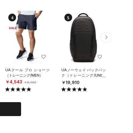
4
5
6
SALE
UAクール プロ ショーツ
UAノーウェイ バックパッ
UAステ
（トレーニング/MEN）
ク（トレーニング/UNISE
クラッシ
X）
（ライフ
￥4,543
￥19,910
￥6,49
￥6,490
X）