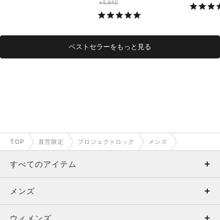
ング/MEN
￥5,940
ベストセラーをもっと見る
TOP
直営限定
プロジェクトロック
メンズ
すべてのアイテム
メンズ
メンズ
ウィメンズ
トップス
ウィメンズ