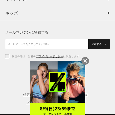
キッズ
トップス
ボトムス
キッズ
トップス
ボトムス
シューズ
シューズ
メールマガジンに登録する
ボトムス
シューズ
アクセサリー
アクセサリー
登録する
シューズ
アクセサリー
購読の際は、当社の
プライバシーポリシー
に同意します。
アクセサリー
スポーツブラ
レギンス＆タイツ
特定商取引法に基づく通販の表記
会員規約
プライバシーポリシー