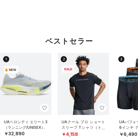
ベストセラー
1
2
3
SALE
NEW
UAベロシティ エリート3
UAクール プロ ショート
UAパフォ
（ランニング/UNISEX）
スリーブ Tシャツ（トレ
6インチ 
ーニング/MEN）
（3枚セッ
￥32,890
￥4,158
￥6,490