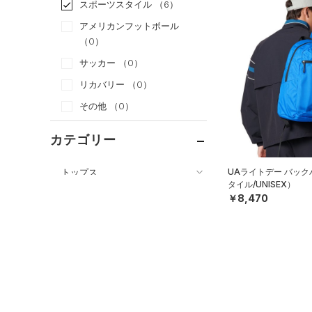
スポーツスタイル
（6）
アメリカンフットボール
（0）
サッカー
（0）
リカバリー
（0）
その他
（0）
カテゴリー
トップス
UAライトデー バッ
タイル/UNISEX）
ボトムス
すべてのトップス
￥8,470
アクセサリー
すべてのボトムス
（0）
ベースレイヤー
すべてのアクセサリー
（0）
レギンス&タイツ
（28）
Tシャツ
（6）
バックパック
（13）
ショートパンツ
（2）
タンクトップ
（1）
ショルダー＆トートバッグ
（10）
パンツ(ロングパンツ)
（0）
ポロシャツ
（0）
サックパック
（4）