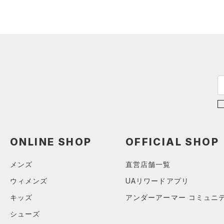
スウェット＆フリース
（3）
ロングTシャツ
（4）
ウェストバッグ
（4）
アンダーウェア
（1）
パーカー&トレーナー
（0）
ダッフルバッグ
（0）
スカート
（7）
ジャケット
（13）
キャップ＆ビーニー
（0）
スイムウェア
（0）
ジャージ
（0）
ベルト
（0）
ベスト
（0）
グローブ・手袋
（1）
ダウン・コート
（2）
アイウェア
（0）
スポーツブラ
リストバンド＆ヘッドバンド
（0）
セットアップ
（0）
（1）
スイムウェア
ONLINE SHOP
OFFICIAL SHOP
（0）
スポーツマスク
（2）
ソックス
メンズ
直営店舗一覧
（0）
ネックウォーマー
ウィメンズ
UAリワードアプリ
（0）
スリーブ
キッズ
アンダーアーマー コミュニ
（0）
タオル
シューズ