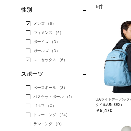
6件
通常価格
（5）
性別
セール
（1）
メンズ
（6）
ウィメンズ
（6）
ボーイズ
（0）
ガールズ
（0）
ユニセックス
（6）
スポーツ
ベースボール
（3）
バスケットボール
（1）
UAライトデー バッ
タイル/UNISEX）
ゴルフ
（0）
￥8,470
トレーニング
（24）
ランニング
（0）