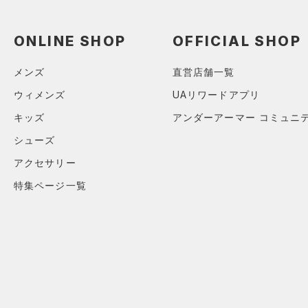
スウェット＆フリース
（2）
ロングTシャツ
（2）
アンダーウェア
（1）
パーカー&トレーナー
ONLINE SHOP
OFFICIAL SHOP
（0）
スカート
（7）
ジャケット
（0）
スイムウェア
メンズ
直営店舗一覧
（0）
ジャージ
ウィメンズ
UAリワードアプリ
（0）
ベスト
アクセサリー
キッズ
アンダーアーマー コミュニ
シューズ
（1）
ダウン・コート
すべてのアクセサリー
シューズ
（0）
スポーツブラ
すべてのシューズ
（7）
バックパック
サイズ
アクセサリー
（0）
（0）
セットアップ
スポーツシューズ
（1）
ショルダー＆トートバッグ
YXS(120cm)
特集ページ一覧
カラー
（0）
（1）
スイムウェア
スパイク
（0）
サックパック
YS(130cm)
スポーツスタイルシューズ
（3）
ウェストバッグ
YM(140cm)
（13）
（0）
ダッフルバッグ
ブラック
ホワイト
ブラウン
グリーン
YL(150cm)
（9）
サンダル
（11）
キャップ＆ビーニー
YXL(160cm)
（0）
XS
ベルト
ブルー
パープル
レッド
イエロー
S