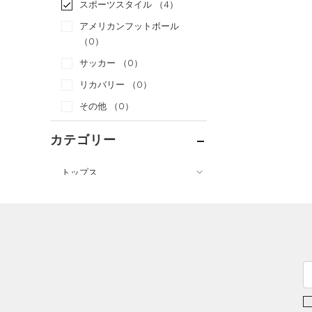
スポーツスタイル
（4）
アメリカンフットボール
（0）
サッカー
（0）
リカバリー
（0）
その他
（0）
カテゴリー
トップス
ボトムス
すべてのトップス
すべてのボトムス
（0）
ベースレイヤー
（0）
レギンス&タイツ
（21）
Tシャツ
（13）
ショートパンツ
（2）
タンクトップ
（10）
パンツ(ロングパンツ)
（0）
ポロシャツ
（4）