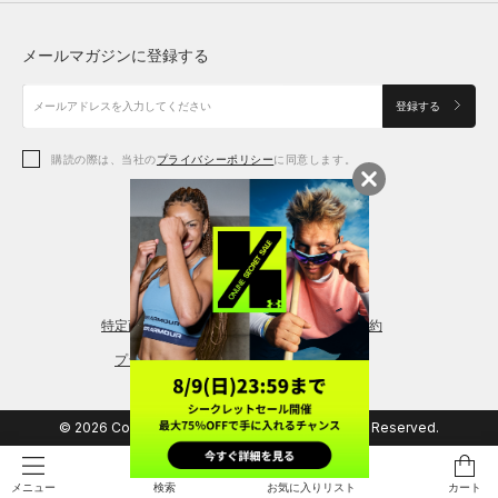
トップス
ボトムス
シューズ
シューズ
メールマガジンに登録する
ボトムス
シューズ
アクセサリー
アクセサリー
登録する
シューズ
アクセサリー
購読の際は、当社の
プライバシーポリシー
に同意します。
アクセサリー
スポーツブラ
レギンス＆タイツ
特定商取引法に基づく通販の表記
会員規約
プライバシーポリシー
© 2026 Copyright DOME Corporation. All Rights Reserved.
検索
お気に入りリスト
カート
メニュー