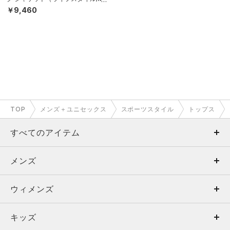
N）
￥9,460
TOP
メンズ＋ユニセックス
スポーツスタイル
トップス
すべてのアイテム
メンズ
メンズ
ウィメンズ
トップス
ウィメンズ
キッズ
トップス
ボトムス
キッズ