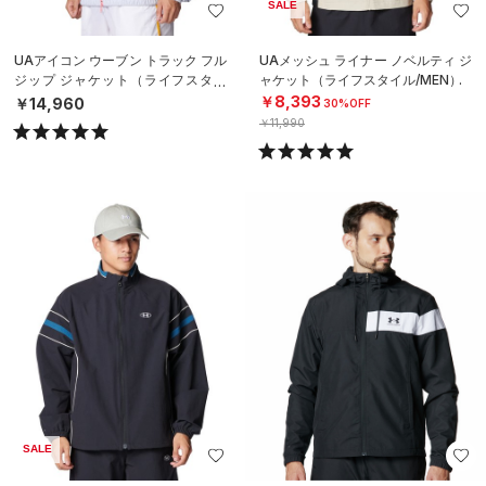
SALE
UAアイコン ウーブン トラック フル
UAメッシュ ライナー ノベルティ ジ
ジップ ジャケット（ライフスタイ
ャケット（ライフスタイル/MEN）
ル/MEN）
￥8,393
￥14,960
30%OFF
￥11,990
SALE